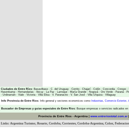
Ciudades de Entre Ríos:
Basavilbaso
-
C. del Uruguay
-
Cerrito
-
Chajarí
-
Colón
-
Concordia
-
Crespo
-
Hasenkamp
-
Hernandarias
-
Ibicuy
-
La Paz
-
Larroque
-
María Grande
-
Nogoyá
-
Oro Verde
-
Paraná
-
Pi
-
Urdinarrain
-
Viale
-
Victoria
-
Villa Elisa
-
V. Paranacito
-
V. San José
-
Villa Urquiza
-
Villaguay
Info Provincia de Entre Rios:
Info general y sectores economicos como
Industrias
,
Comercio Exterior
,
Buscador de Empresas
y
guias especiales de Entre Rios:
Busque empresas o servicios radicados en l
Provincia de Entre Rios - Argentina |
www.entreriostotal.com.ar
Links:
Argentina Turismo
,
Rosario
,
Cordoba
,
Corrientes
,
Cordoba-Argentina
,
Colon
,
Federacio