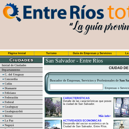
Página Inicial
Turismo
Guía de Empresas y Servicios
La
San Salvador - Entre Ríos
Inicial de Ciudades
CIUDAD DE
Departamentos
C. del Uruguay
Concordia
Buscador de Empresas, Servicios y Profesionales de
San Sa
Colón
Diamante
Empresas o Servici
Feliciano
Federación
CARACTERISTICAS
Detalle de las características que posee
Federal
la ciudad de San Salvador.
Gualeguay
Gualeguaychú
Ibicuy
Más info>
La Paz
ACTIVIDADES ECONOMICAS
Desarrollo del sector económico en la
Nogoyá
Ciudad de San Salvador, Entre Ríos.