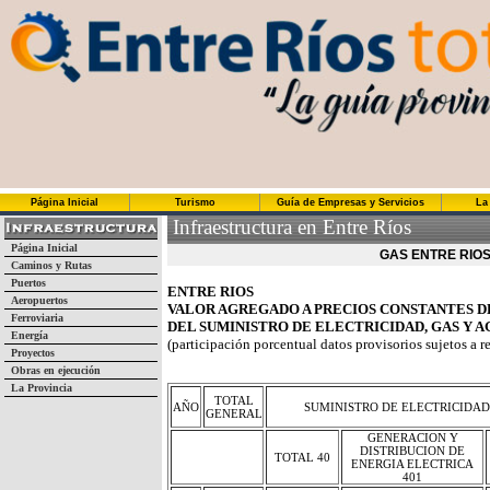
Página Inicial
Turismo
Guía de Empresas y Servicios
La
Infraestructura en Entre Ríos
Página Inicial
GAS ENTRE RIOS
Caminos y Rutas
Puertos
ENTRE RIOS
Aeropuertos
VALOR AGREGADO A PRECIOS CONSTANTES DE
Ferroviaria
DEL SUMINISTRO DE ELECTRICIDAD, GAS Y AGU
Energía
(participación porcentual datos provisorios sujetos a r
Proyectos
Obras en ejecución
La Provincia
TOTAL
AÑO
SUMINISTRO DE ELECTRICIDAD
GENERAL
GENERACION Y
DISTRIBUCION DE
TOTAL 40
ENERGIA ELECTRICA
401