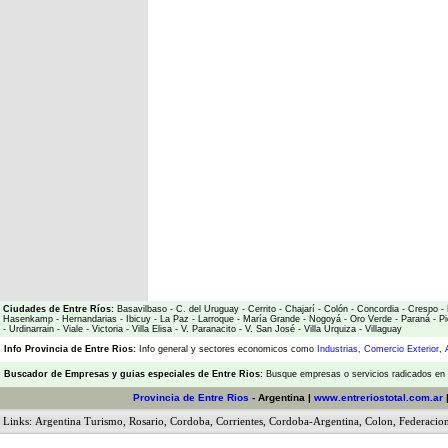
Ciudades de Entre Ríos:
Basavilbaso
-
C. del Uruguay
-
Cerrito
-
Chajarí
-
Colón
-
Concordia
-
Crespo
-
Hasenkamp
-
Hernandarias
-
Ibicuy
-
La Paz
-
Larroque
-
María Grande
-
Nogoyá
-
Oro Verde
-
Paraná
-
Pi
-
Urdinarrain
-
Viale
-
Victoria
-
Villa Elisa
-
V. Paranacito
-
V. San José
-
Villa Urquiza
-
Villaguay
Info Provincia de Entre Rios:
Info general y sectores economicos como
Industrias
,
Comercio Exterior
,
Buscador de Empresas
y
guias especiales de Entre Rios:
Busque empresas o servicios radicados en l
Provincia de Entre Rios
- Argentina |
www.entreriostotal.com.ar
Links:
Argentina Turismo
,
Rosario
,
Cordoba
,
Corrientes
,
Cordoba-Argentina
,
Colon
,
Federacio