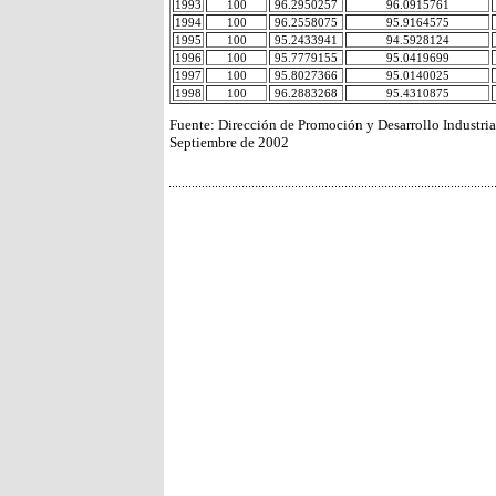
1993
100
96.2950257
96.0915761
1994
100
96.2558075
95.9164575
1995
100
95.2433941
94.5928124
1996
100
95.7779155
95.0419699
1997
100
95.8027366
95.0140025
1998
100
96.2883268
95.4310875
Fuente: Dirección de Promoción y Desarrollo Industria
Septiembre de 2002