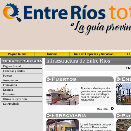
Página Inicial
Turismo
Guía de Empresas y Servicios
La
Infraestructura de Entre Ríos
Página Inicial
EN
Caminos y Rutas
Puertos
Aeropuertos
Ferroviaria
Al estar rodeada por dos
Energía
grandes ríos, los puertos
Proyectos
son una vía estratégica
para el transporte de la
Obras en ejecución
producción.
La Provincia
Más info.
La red ferroviaria de la ex -
Empresa Ferrocarriles
Argentinos, cuenta con un