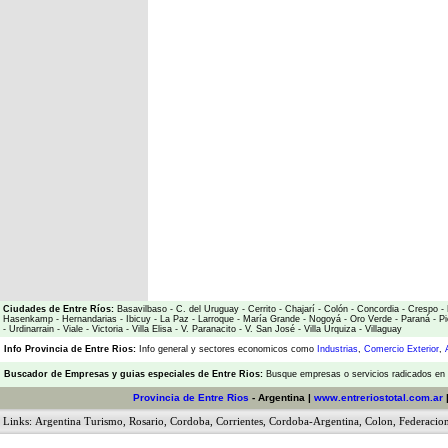
Ciudades de Entre Ríos:
Basavilbaso
-
C. del Uruguay
-
Cerrito
-
Chajarí
-
Colón
-
Concordia
-
Crespo
-
Hasenkamp
-
Hernandarias
-
Ibicuy
-
La Paz
-
Larroque
-
María Grande
-
Nogoyá
-
Oro Verde
-
Paraná
-
Pi
-
Urdinarrain
-
Viale
-
Victoria
-
Villa Elisa
-
V. Paranacito
-
V. San José
-
Villa Urquiza
-
Villaguay
Info Provincia de Entre Rios:
Info general y sectores economicos como
Industrias
,
Comercio Exterior
,
Buscador de Empresas
y
guias especiales de Entre Rios:
Busque empresas o servicios radicados en l
Provincia de Entre Rios
- Argentina |
www.entreriostotal.com.ar
Links:
Argentina Turismo
,
Rosario
,
Cordoba
,
Corrientes
,
Cordoba-Argentina
,
Colon
,
Federacio