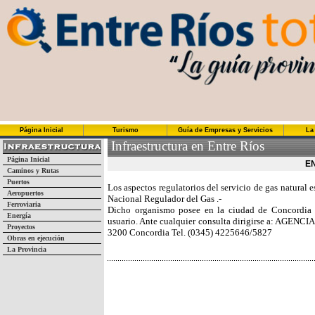
Página Inicial
Turismo
Guía de Empresas y Servicios
La
Infraestructura en Entre Ríos
Página Inicial
E
Caminos y Rutas
Puertos
Los aspectos regulatorios del servicio de gas natural
Aeropuertos
Nacional Regulador del Gas .-
Ferroviaria
Dicho organismo posee en la ciudad de Concordia 
Energía
usuario. Ante cualquier consulta dirigirse a: AGEN
Proyectos
3200 Concordia Tel. (0345) 4225646/5827
Obras en ejecución
La Provincia