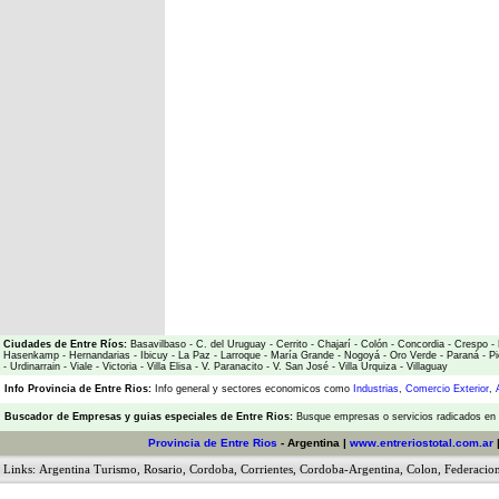
Ciudades de Entre Ríos:
Basavilbaso
-
C. del Uruguay
-
Cerrito
-
Chajarí
-
Colón
-
Concordia
-
Crespo
-
Hasenkamp
-
Hernandarias
-
Ibicuy
-
La Paz
-
Larroque
-
María Grande
-
Nogoyá
-
Oro Verde
-
Paraná
-
Pi
-
Urdinarrain
-
Viale
-
Victoria
-
Villa Elisa
-
V. Paranacito
-
V. San José
-
Villa Urquiza
-
Villaguay
Info Provincia de Entre Rios:
Info general y sectores economicos como
Industrias
,
Comercio Exterior
,
Buscador de Empresas
y
guias especiales de Entre Rios:
Busque empresas o servicios radicados en l
Provincia de Entre Rios
- Argentina |
www.entreriostotal.com.ar
Links:
Argentina Turismo
,
Rosario
,
Cordoba
,
Corrientes
,
Cordoba-Argentina
,
Colon
,
Federacio