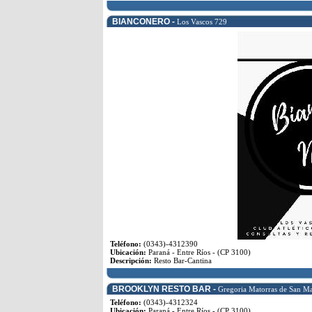
BIANCONERO -
Los Vascos 729
Teléfono:
(0343)-4312390
Ubicación:
Paraná - Entre Ríos - (CP 3100)
Descripción:
Resto Bar-Cantina
BROOKLYN RESTO BAR -
Gregoria Matorras de San Ma
Teléfono:
(0343)-4312324
Ubicación:
Paraná - Entre Ríos - (CP 3100)