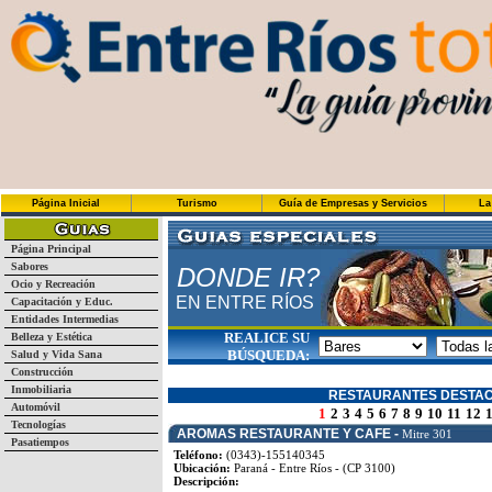
Página Inicial
Turismo
Guía de Empresas y Servicios
La
Página Principal
Sabores
DONDE IR?
Ocio y Recreación
EN ENTRE RÍOS
Capacitación y Educ.
Entidades Intermedias
REALICE SU
Belleza y Estética
BÚSQUEDA:
Salud y Vida Sana
Construcción
Inmobiliaria
RESTAURANTES DESTA
Automóvil
1
2
3
4
5
6
7
8
9
10
11
12
Tecnologías
AROMAS RESTAURANTE Y CAFE -
Mitre 301
Pasatiempos
Teléfono:
(0343)-155140345
Ubicación:
Paraná - Entre Ríos - (CP 3100)
Descripción: