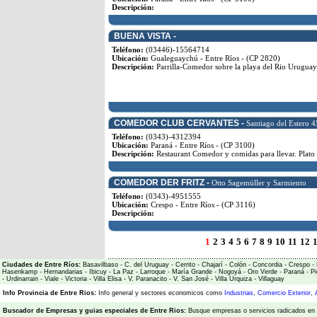
Descripción:
BUENA VISTA -
Teléfono:
(03446)-15564714
Ubicación:
Gualeguaychú - Entre Ríos - (CP 2820)
Descripción:
Parrilla-Comedor sobre la playa del Rio Uruguay
COMEDOR CLUB CERVANTES -
Santiago del Estero 4
Teléfono:
(0343)-4312394
Ubicación:
Paraná - Entre Ríos - (CP 3100)
Descripción:
Restaurant Comedor y comidas para llevar. Plato
COMEDOR DER FRITZ -
Otto Sagemüller y Sarmiento
Teléfono:
(0343)-4951555
Ubicación:
Crespo - Entre Ríos - (CP 3116)
Descripción:
1
2
3
4
5
6
7
8
9
10
11
12
Ciudades de Entre Ríos:
Basavilbaso
-
C. del Uruguay
-
Cerrito
-
Chajarí
-
Colón
-
Concordia
-
Crespo
-
Hasenkamp
-
Hernandarias
-
Ibicuy
-
La Paz
-
Larroque
-
María Grande
-
Nogoyá
-
Oro Verde
-
Paraná
-
Pi
-
Urdinarrain
-
Viale
-
Victoria
-
Villa Elisa
-
V. Paranacito
-
V. San José
-
Villa Urquiza
-
Villaguay
Info Provincia de Entre Rios:
Info general y sectores economicos como
Industrias
,
Comercio Exterior
,
Buscador de Empresas
y
guias especiales de Entre Rios:
Busque empresas o servicios radicados en l