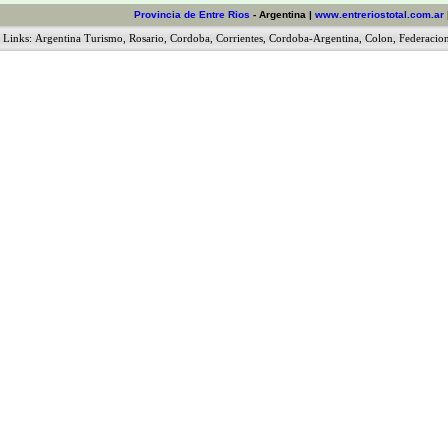
Provincia de Entre Rios
- Argentina |
www.entreriostotal.com.ar
Links:
Argentina Turismo
,
Rosario
,
Cordoba
,
Corrientes
,
Cordoba-Argentina
,
Colon
,
Federacio