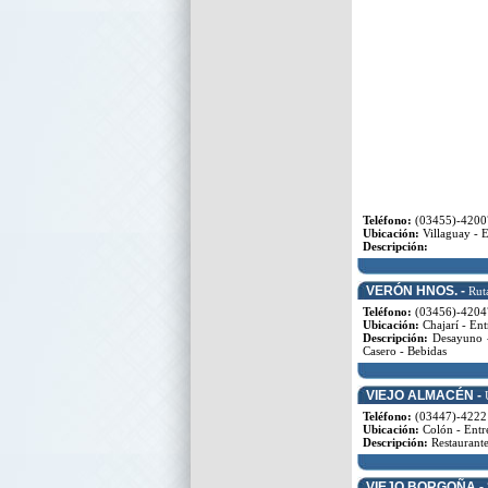
Teléfono:
(03455)-4200
Ubicación:
Villaguay - E
Descripción:
VERÓN HNOS. -
Rut
Teléfono:
(03456)-4204
Ubicación:
Chajarí - Ent
Descripción:
Desayuno - 
Casero - Bebidas
VIEJO ALMACÉN -
Teléfono:
(03447)-4222
Ubicación:
Colón - Entr
Descripción:
Restaurante
VIEJO BORGOÑA -