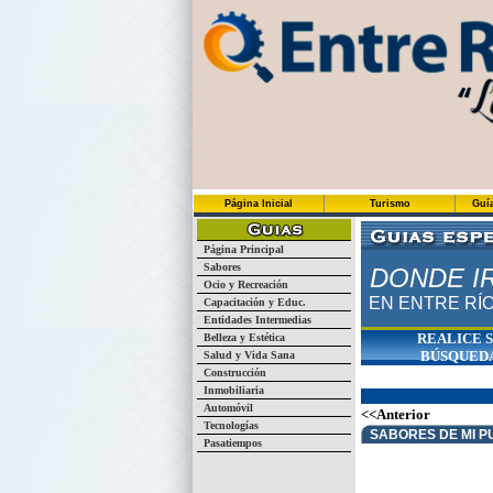
Página Inicial
Turismo
Guí
Página Principal
Sabores
DONDE I
Ocio y Recreación
EN ENTRE RÍ
Capacitación y Educ.
Entidades Intermedias
REALICE 
Belleza y Estética
BÚSQUED
Salud y Vida Sana
Construcción
Inmobiliaria
Automóvil
<<Anterior
Tecnologías
SABORES DE MI P
Pasatiempos