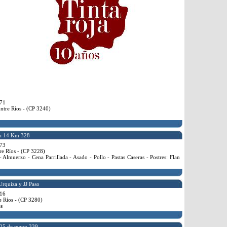
71
ntre Ríos - (CP 3240)
a 14 Km 328
73
re Ríos - (CP 3228)
Almuerzo - Cena Parrillada - Asado - Pollo - Pastas Caseras - Postres: Flan
Urquiza y JJ Paso
16
e Ríos - (CP 3280)
s
25 de mayo 339