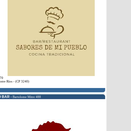
70
ntre Ríos - (CP 3240)
O BAR -
Bartolome Mitre 488