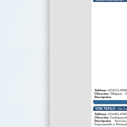
Teléfono:
(03455)-4068
Ubicación:
Villaguay - E
Descripción:
VON TEFILO -
San Lo
Teléfono:
(03446)-4309
Ubicación:
Gualeguaychú
Descripción:
Servicios
Empresariales y Personal