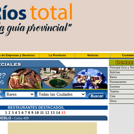
a de Empresas y Servicios
La Provincia
Noticias
Ciudade
Principal Ocio y Re
Boliches
R?
Bares
OS
Restaurantes
Eventos
SU
Teatros
A:
Cine
Otros
RESTAURANTES DESTACADOS.
1
2
3
4
5
6
7
8
9
10
11
12
13
14
15
UEBLO -
Colón 499