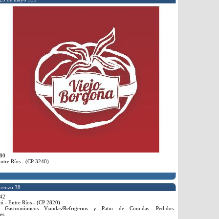
80
ntre Ríos - (CP 3240)
renzo 38
42
 - Entre Ríos - (CP 2820)
 Gastronómicos Viandas/Refrigerios y Patio de Comidas. Pedidos
es