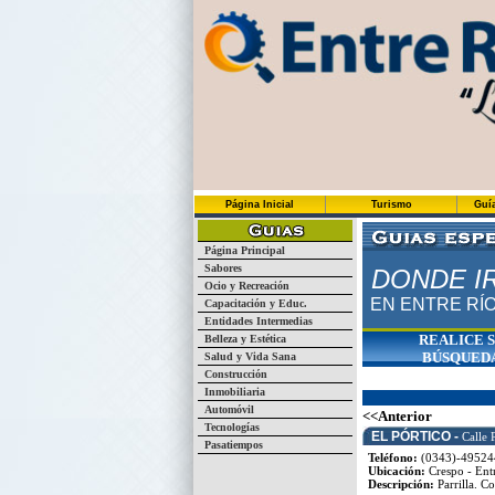
Página Inicial
Turismo
Guí
Página Principal
Sabores
DONDE I
Ocio y Recreación
EN ENTRE RÍ
Capacitación y Educ.
Entidades Intermedias
REALICE 
Belleza y Estética
BÚSQUED
Salud y Vida Sana
Construcción
Inmobiliaria
Automóvil
<<Anterior
Tecnologías
EL PÓRTICO -
Calle 
Pasatiempos
Teléfono:
(0343)-49524
Ubicación:
Crespo - Ent
Descripción:
Parrilla. C