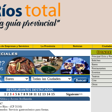
a de Empresas y Servicios
La Provincia
Noticias
Ciudade
Principal Ocio y Re
Boliches
R?
Bares
OS
Restaurantes
Eventos
SU
Teatros
A:
Cine
Otros
RESTAURANTES DESTACADOS.
1
2
3
4
5
6
7
8
9
10
11
12
13
14
15
Siguiente>>
Pública y Acceso Avellaneda
47
re Ríos - (CP 3116)
omedor. Servicio gastronómico para fiestas.