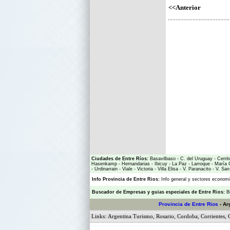
<<Anterior
Ciudades de Entre Ríos:
Basavilbaso
-
C. del Uruguay
-
Cerrit
Hasenkamp
-
Hernandarias
-
Ibicuy
-
La Paz
-
Larroque
-
María 
-
Urdinarrain
-
Viale
-
Victoria
-
Villa Elisa
-
V. Paranacito
-
V. San
Info Provincia de Entre Rios:
Info general y sectores econo
Buscador de Empresas
y
guias especiales de Entre Rios:
B
Provincia de Entre Rios
- Ar
Links:
Argentina Turismo
,
Rosario
,
Cordoba
,
Corrientes
,