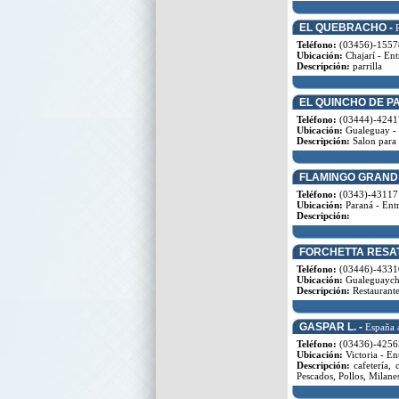
EL QUEBRACHO -
Teléfono:
(03456)-1557
Ubicación:
Chajarí - Ent
Descripción:
parrilla
EL QUINCHO DE P
Teléfono:
(03444)-4241
Ubicación:
Gualeguay - 
Descripción:
Salon para f
FLAMINGO GRAND
Teléfono:
(0343)-43117
Ubicación:
Paraná - Entr
Descripción:
FORCHETTA RESA
Teléfono:
(03446)-4331
Ubicación:
Gualeguaychú
Descripción:
Restaurante
GASPAR L. -
España 
Teléfono:
(03436)-4256
Ubicación:
Victoria - En
Descripción:
cafetería, 
Pescados, Pollos, Milane