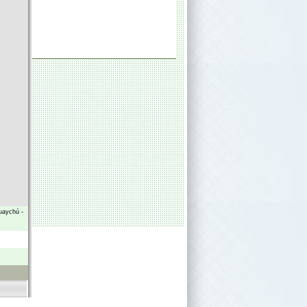
uaychú
-