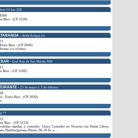
Ruta 14 km 328
8366
re Ríos - (CP 3228)
ATARANGA -
Avda Artigas s/n
71
Entre Ríos - (CP 2840)
iestas y/o eventos.
 BAR -
Gral Jose de San Martin 908
11
e Ríos - (CP 3100)
TURANTE -
25 de mayo y 3 de febrero
09
 - Entre Ríos - (CP 2820)
s
al 77
53
tre Ríos - (CP 3153)
comidas rápidas, y comedor. Unico Comedor en Victoria con Pastas Libres.
sas, Hamburguesas, Pizzas. De 10 hs. a ...