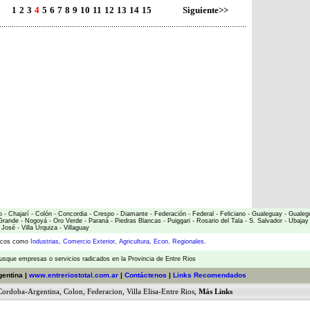
1
2
3
4
5
6
7
8
9
10
11
12
13
14
15
Siguiente>>
o
-
Chajarí
-
Colón
-
Concordia
-
Crespo
-
Diamante
-
Federación
-
Federal
-
Feliciano
-
Gualeguay
-
Gualeg
Grande
-
Nogoyá
-
Oro Verde
-
Paraná
-
Piedras Blancas
-
Puiggari
-
Rosario del Tala
-
S. Salvador
-
Ubajay
 José
-
Villa Urquiza
-
Villaguay
micos como
Industrias
,
Comercio Exterior
,
Agricultura
,
Econ. Regionales.
usque empresas o servicios radicados en la Provincia de Entre Rios
gentina |
www.entreriostotal.com.ar
|
Contáctenos
|
Links Recomendados
Cordoba-Argentina
,
Colon
,
Federacion
,
Villa Elisa-Entre Rios
,
Más Links