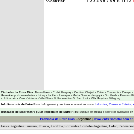
<<Anterior
1
2
3
4
5
6
7
8
9
10
11
12
Ciudades de Entre Ríos:
Basavilbaso
-
C. del Uruguay
-
Cerrito
-
Chajarí
-
Colón
-
Concordia
-
Crespo
-
Hasenkamp
-
Hernandarias
-
Ibicuy
-
La Paz
-
Larroque
-
María Grande
-
Nogoyá
-
Oro Verde
-
Paraná
-
Pi
-
Urdinarrain
-
Viale
-
Victoria
-
Villa Elisa
-
V. Paranacito
-
V. San José
-
Villa Urquiza
-
Villaguay
Info Provincia de Entre Rios:
Info general y sectores economicos como
Industrias
,
Comercio Exterior
,
Buscador de Empresas
y
guias especiales de Entre Rios:
Busque empresas o servicios radicados en l
Provincia de Entre Rios
- Argentina |
www.entreriostotal.com.ar
Links:
Argentina Turismo
,
Rosario
,
Cordoba
,
Corrientes
,
Cordoba-Argentina
,
Colon
,
Federacio