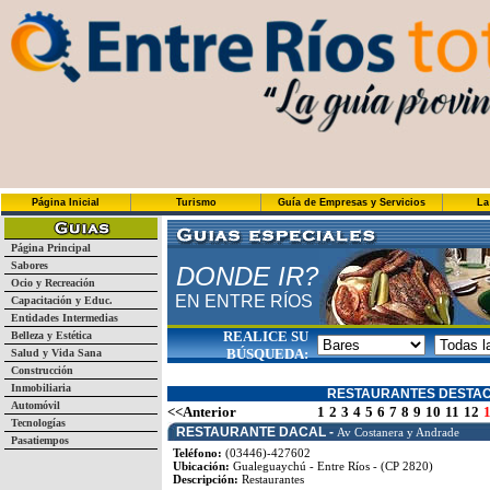
Página Inicial
Turismo
Guía de Empresas y Servicios
La
Página Principal
Sabores
DONDE IR?
Ocio y Recreación
EN ENTRE RÍOS
Capacitación y Educ.
Entidades Intermedias
REALICE SU
Belleza y Estética
BÚSQUEDA:
Salud y Vida Sana
Construcción
Inmobiliaria
RESTAURANTES DESTA
Automóvil
<<Anterior
1
2
3
4
5
6
7
8
9
10
11
12
Tecnologías
RESTAURANTE DACAL -
Av Costanera y Andrade
Pasatiempos
Teléfono:
(03446)-427602
Ubicación:
Gualeguaychú - Entre Ríos - (CP 2820)
Descripción:
Restaurantes