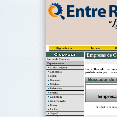
Página Inicial
Turismo
G
Empresas de Co
Inicial de Ciudades
Departamentos
C. del Uruguay
Con el
Buscador de Empre
Concordia
profesionales
que ofrecen 
Colón
Buscador de 
Diamante
Feliciano
Federación
Federal
Empresas
Gualeguay
Gualeguaychú
Ibicuy
Si usted tiene un
La Paz
Nogoyá