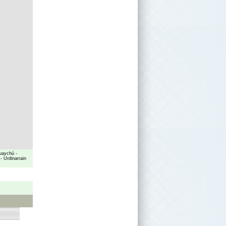
uaychú
-
-
Urdinarrain