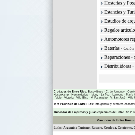
Hosterías y Pos
Estancias y Tur
Estudios de arqu
Regalos articulo
Automotores re
Baterías
-
Colón
Reparaciones
-
Distribuidoras
-
Ciudades de Entre Ríos:
Basavilbaso
-
C. del Uruguay
-
Cerrit
Hasenkamp
-
Hernandarias
-
Ibicuy
-
La Paz
-
Larroque
-
María 
-
Viale
-
Victoria
-
Villa Elisa
-
V. Paranacito
-
V. San José
-
Villa
Info Provincia de Entre Rios:
Info general y sectores econo
Buscador de Empresas
y
guias especiales de Entre Rios:
B
Provincia de Entre Rios - 
Links:
Argentina Turismo
,
Rosario
,
Cordoba
,
Corrientes
,