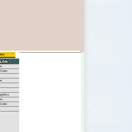
des
ón
Colón
as
gráfica
om.
Colón