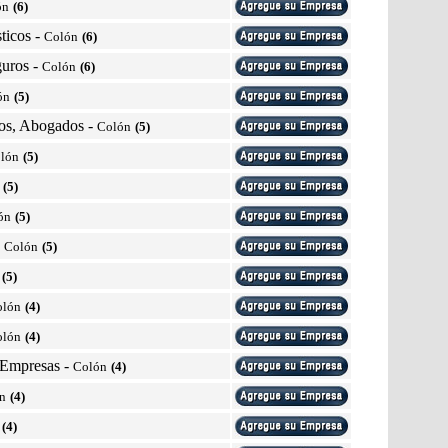
ón
(6)
ticos
-
Colón
(6)
guros
-
Colón
(6)
ón
(5)
cos, Abogados
-
Colón
(5)
lón
(5)
(5)
ón
(5)
-
Colón
(5)
(5)
olón
(4)
olón
(4)
 Empresas
-
Colón
(4)
n
(4)
(4)