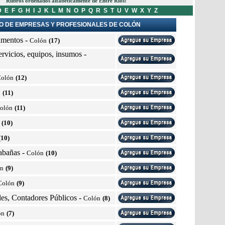
Rubros ordenados alfabéticamente de Entre Ríos:
D
E
F
G
H
I
J
K
L
M
N
O
P
Q
R
S
T
U
V
W
X
Y
Z
O DE EMPRESAS Y PROFESIONALES DE COLÓN
amentos
-
Colón
(17)
rvicios, equipos, insumos
-
olón
(12)
n
(11)
olón
(11)
(10)
(10)
abañas
-
Colón
(10)
ón
(9)
Colón
(9)
les, Contadores Públicos
-
Colón
(8)
ón
(7)