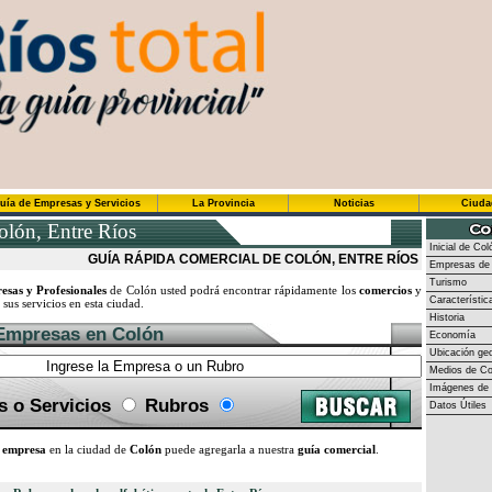
uía de Empresas y Servicios
La Provincia
Noticias
Ciuda
lón, Entre Ríos
Inicial de Col
GUÍA RÁPIDA COMERCIAL DE COLÓN, ENTRE RÍOS
Empresas de 
Turismo
sas y Profesionales
de Colón usted podrá encontrar rápidamente los
comercios
y
Característic
sus servicios en esta ciudad.
Historia
Empresas en Colón
Economía
Ubicación geo
Medios de C
Imágenes de 
 o Servicios
Rubros
Datos Útiles
a
empresa
en la ciudad de
Colón
puede agregarla a nuestra
guía comercial
.