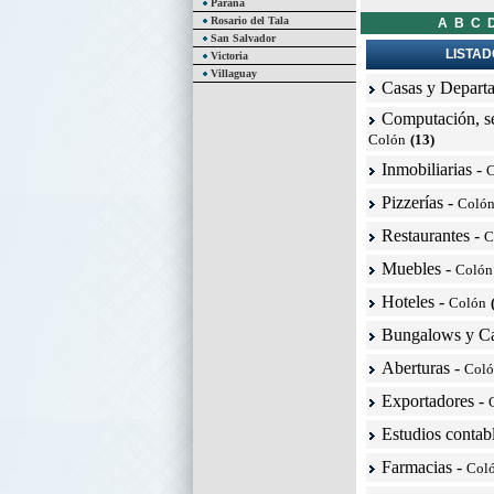
Paraná
Rosario del Tala
A
B
C
San Salvador
LISTAD
Victoria
Villaguay
Casas y Depart
Computación, se
Colón
(13)
Inmobiliarias
-
C
Pizzerías
-
Coló
Restaurantes
-
C
Muebles
-
Colón
Hoteles
-
Colón
Bungalows y C
Aberturas
-
Col
Exportadores
-
Estudios contab
Farmacias
-
Col