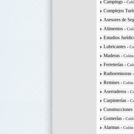
Campings
-
Col
Complejos Turís
Asesores de Se
Alimentos
-
Col
Estudios Jurídi
Lubricantes
-
Co
Maderas
-
Colón
Ferreterías
-
Col
Radioemisoras
Remises
-
Colón
Aserraderos
-
C
Carpinterías
-
C
Construcciones
Gomerías
-
Coló
Alarmas
-
Colón