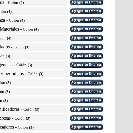
los
-
Colón
(4)
lón
(4)
nza
-
Colón
(4)
Materiales
-
Colón
(4)
lón
(4)
lados
-
Colón
(3)
lón
(3)
encias
-
Colón
(3)
s y periódicos
-
Colón
(3)
lón
(3)
lón
(3)
ón
(3)
nificadoras
-
Colón
(3)
presas
-
Colón
(3)
asajeros
-
Colón
(3)