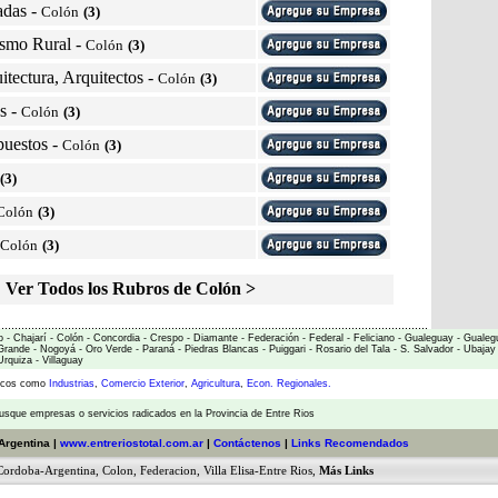
adas
-
Colón
(3)
ismo Rural
-
Colón
(3)
itectura, Arquitectos
-
Colón
(3)
s
-
Colón
(3)
puestos
-
Colón
(3)
(3)
Colón
(3)
Colón
(3)
Ver Todos los Rubros de Colón >
o
-
Chajarí
-
Colón
-
Concordia
-
Crespo
-
Diamante
-
Federación
-
Federal
-
Feliciano
-
Gualeguay
-
Gualeg
Grande
-
Nogoyá
-
Oro Verde
-
Paraná
-
Piedras Blancas
-
Puiggari
-
Rosario del Tala
-
S. Salvador
-
Ubajay
 Urquiza
-
Villaguay
micos como
Industrias
,
Comercio Exterior
,
Agricultura
,
Econ. Regionales.
usque empresas o servicios radicados en la Provincia de Entre Rios
Argentina |
www.entreriostotal.com.ar
|
Contáctenos
|
Links Recomendados
Cordoba-Argentina
,
Colon
,
Federacion
,
Villa Elisa-Entre Rios
,
Más Links