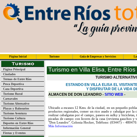
Página Inicial
Turismo
Guía de Empresas y Servicios
La
Turismo en Villa Elisa, Entre Ríos
Página Principal
Ciudades
TURISMO ALTERNATIVO
Termas de Entre Ríos
Pesca Deportiva
ESTANDO EN VILLA ELISA EL VISITA
Y DISFRUTAR DE LA VIDA 
Caza Deportiva
Turismo Rural
ALMACEN DE DON LEANDRO -
SITIO WEB
-
Carnavales
Turismo Alternativo
Ubicado a escasos 12 Kms. de la ciudad, en un pequeño pobl
Playas y Balnearios
productos regionales, comer un rico asado y cabalgar por la 
Turismo Aventura
realizar cabalgatas por el campo, paseos en sulky y bicicletas,
Turismo Cultura
picadas de campo con licores de la casa (revienta gauchos y v
"Don Leandro". Colonia Hocker, Teléfono: (03447) – 480470
Deportes en Entre Ríos
Más Información
Información General
Fiestas y Eventos