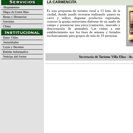
LA CARMENCITA
Alojamientos
Es una propuesta de turismo rural a 15 kms. de la
Mapa de Entre Ríos
ciudad, donde puede recrearse realizando paseos en
Rutas y Distancias
carro y sulkys, degustar productos regionales,
conocer la granja entrerriana disfrutar de un asado de
Servicios
campo y presenciar una yerra (castración, marcado y
Clima
descornación de animales). Las visitas a este
establecimiento son los fines de semana y feriados
exclusivamente para grupos de más de 10 personas.
Datos Útiles
Autoridades
Leyes y Decretos
Boletín Informativo
Noticias del Sector
Secretaría de Turismo Villa Elisa - A