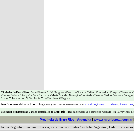
Ciudades de Entre Ríos:
Basavilbaso
-
C. del Uruguay
-
Cerrito
-
Chajarí
-
Colón
-
Concordia
-
Crespo
-
Diamante
-
-
Hernandarias
-
Ibicuy
-
La Paz
-
Larroque
-
María Grande
-
Nogoyá
-
Oro Verde
-
Paraná
-
Piedras Blancas
-
Puiggari
Elisa
-
V. Paranacito
-
V. San José
-
Villa Urquiza
-
Villaguay
Info Provincia de Entre Rios:
Info general y sectores economicos como
Industrias
,
Comercio Exterior
,
Agricultura
Buscador de Empresas
y
guias especiales de Entre Rios:
Busque empresas o servicios radicados en la Provincia de
Provincia de Entre Rios - Argentina
|
www.entreriostotal.com.ar
Links:
Argentina Turismo
,
Rosario
,
Cordoba
,
Corrientes
,
Cordoba-Argentina
,
Colon
,
Federacio