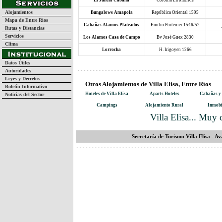
El Juncal Cabaña
Colonia La Matilde
Alojamientos
Bungalows Amapola
República Oriental 1595
Mapa de Entre Ríos
Cabañas Alamos Plateados
Emilio Portenier 1546/52
Rutas y Distancias
Servicios
Los Alamos Casa de Campo
Bv José Guex 2830
Clima
Lorrocha
H. Irigoyen 1266
Datos Útiles
Autoridades
Leyes y Decretos
Otros Alojamientos de Villa Elisa, Entre Ríos
Boletín Informativo
Hoteles de Villa Elisa
Aparts Hoteles
Cabañas y
Noticias del Sector
Campings
Alojamiento Rural
Inmobi
Villa Elisa... Muy 
Secretaría de Turismo Villa Elisa - A