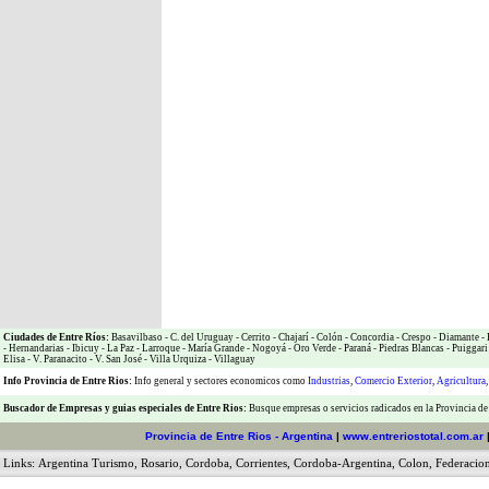
Ciudades de Entre Ríos:
Basavilbaso
-
C. del Uruguay
-
Cerrito
-
Chajarí
-
Colón
-
Concordia
-
Crespo
-
Diamante
-
-
Hernandarias
-
Ibicuy
-
La Paz
-
Larroque
-
María Grande
-
Nogoyá
-
Oro Verde
-
Paraná
-
Piedras Blancas
-
Puiggari
Elisa
-
V. Paranacito
-
V. San José
-
Villa Urquiza
-
Villaguay
Info Provincia de Entre Rios:
Info general y sectores economicos como
Industrias
,
Comercio Exterior
,
Agricultura
Buscador de Empresas
y
guias especiales de Entre Rios:
Busque empresas o servicios radicados en la Provincia de
Provincia de Entre Rios - Argentina
|
www.entreriostotal.com.ar
Links:
Argentina Turismo
,
Rosario
,
Cordoba
,
Corrientes
,
Cordoba-Argentina
,
Colon
,
Federacio