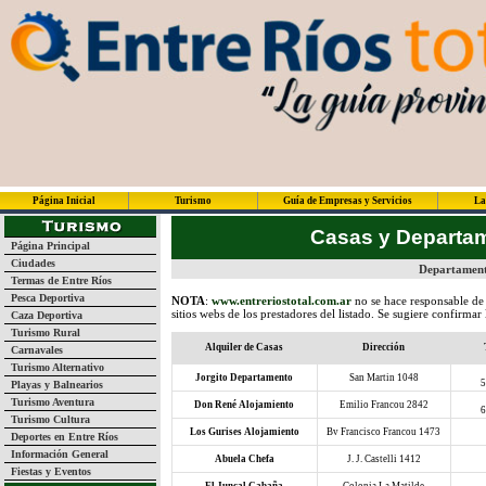
Página Inicial
Turismo
Guía de Empresas y Servicios
La
Casas y Departa
Página Principal
Ciudades
Departamento
Termas de Entre Ríos
Pesca Deportiva
NOTA
:
www.entreriostotal.com.ar
no se hace responsable de 
sitios webs de los prestadores del listado. Se sugiere confirmar
Caza Deportiva
Turismo Rural
Alquiler de Casas
Dirección
Carnavales
Turismo Alternativo
Jorgito Departamento
San Martin 1048
5
Playas y Balnearios
Turismo Aventura
Don René Alojamiento
Emilio Francou 2842
6
Turismo Cultura
Los Gurises Alojamiento
Bv Francisco Francou 1473
Deportes en Entre Ríos
Información General
Abuela Chefa
J. J. Castelli 1412
Fiestas y Eventos