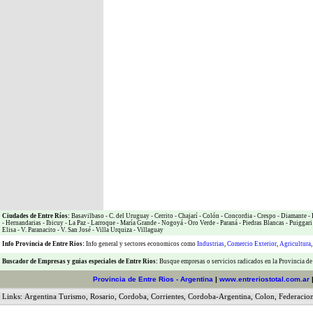
Ciudades de Entre Ríos:
Basavilbaso
-
C. del Uruguay
-
Cerrito
-
Chajarí
-
Colón
-
Concordia
-
Crespo
-
Diamante
-
-
Hernandarias
-
Ibicuy
-
La Paz
-
Larroque
-
María Grande
-
Nogoyá
-
Oro Verde
-
Paraná
-
Piedras Blancas
-
Puiggari
Elisa
-
V. Paranacito
-
V. San José
-
Villa Urquiza
-
Villaguay
Info Provincia de Entre Rios:
Info general y sectores economicos como
Industrias
,
Comercio Exterior
,
Agricultura
Buscador de Empresas
y
guias especiales de Entre Rios:
Busque empresas o servicios radicados en la Provincia de
Provincia de Entre Rios - Argentina
|
www.entreriostotal.com.ar
Links:
Argentina Turismo
,
Rosario
,
Cordoba
,
Corrientes
,
Cordoba-Argentina
,
Colon
,
Federacio