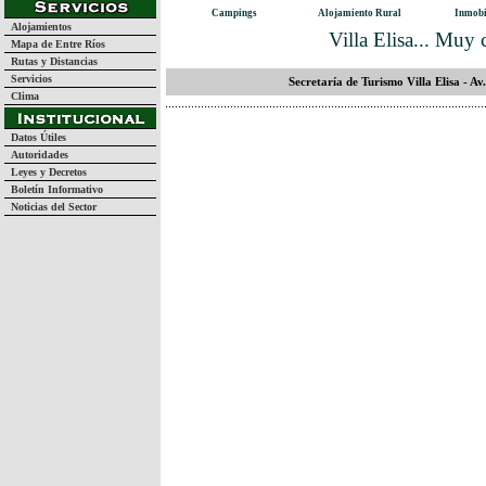
Campings
Alojamiento Rural
Inmobi
Alojamientos
Villa Elisa... Muy 
Mapa de Entre Ríos
Rutas y Distancias
Servicios
Secretaría de Turismo Villa Elisa - A
Clima
Datos Útiles
Autoridades
Leyes y Decretos
Boletín Informativo
Noticias del Sector