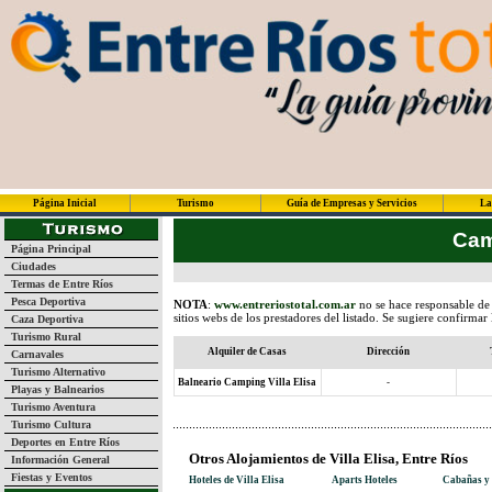
Página Inicial
Turismo
Guía de Empresas y Servicios
La
Cam
Página Principal
Ciudades
Termas de Entre Ríos
Pesca Deportiva
NOTA
:
www.entreriostotal.com.ar
no se hace responsable de 
sitios webs de los prestadores del listado. Se sugiere confirmar
Caza Deportiva
Turismo Rural
Alquiler de Casas
Dirección
Carnavales
Turismo Alternativo
Balneario Camping Villa Elisa
-
Playas y Balnearios
Turismo Aventura
Turismo Cultura
Deportes en Entre Ríos
Otros Alojamientos de Villa Elisa, Entre Ríos
Información General
Fiestas y Eventos
Hoteles de Villa Elisa
Aparts Hoteles
Cabañas y