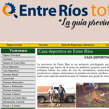
Página Inicial
Turismo
Guía de Empresas y Servicios
La
Caza deportiva en Entre Ríos
Página Principal
CAZA DEPORTIV
Ciudades
Termas de Entre Ríos
La provincia de Entre Ríos es un territorio privilegiado po
Pesca Deportiva
ecosistema que hacen de la zona un ambiente propicio para l
avifauna habita los miles de km de forestación, numeroso
Caza Deportiva
productivos campos entrerrianos se pueden encontrar perdices, p
Turismo Rural
entre otras especies atractivas para el visitante que gusta de este
Carnavales
Turismo Alternativo
Playas y Balnearios
Turismo Aventura
Turismo Cultura
Deportes en Entre Ríos
Información General
Fiestas y Eventos