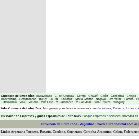
Ciudades de Entre Ríos:
Basavilbaso
-
C. del Uruguay
-
Cerrito
-
Chajarí
-
Colón
-
Concordia
-
Crespo
-
Hasenkamp
-
Hernandarias
-
Ibicuy
-
La Paz
-
Larroque
-
María Grande
-
Nogoyá
-
Oro Verde
-
Paraná
-
Pi
-
Urdinarrain
-
Viale
-
Victoria
-
Villa Elisa
-
V. Paranacito
-
V. San José
-
Villa Urquiza
-
Villaguay
Info Provincia de Entre Rios:
Info general y sectores economicos como
Industrias
,
Comercio Exterior
,
Buscador de Empresas
y
guias especiales de Entre Rios:
Busque empresas o servicios radicados en l
Provincia de Entre Rios
- Argentina
|
www.entreriostotal.com.ar
Links:
Argentina Turismo
,
Rosario
,
Cordoba
,
Corrientes
,
Cordoba-Argentina
,
Colon
,
Federacio