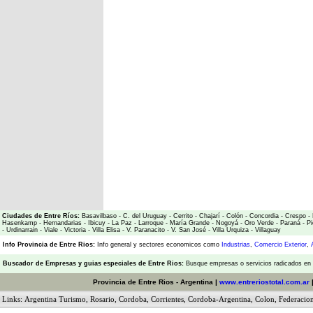
Ciudades de Entre Ríos:
Basavilbaso
-
C. del Uruguay
-
Cerrito
-
Chajarí
-
Colón
-
Concordia
-
Crespo
-
Hasenkamp
-
Hernandarias
-
Ibicuy
-
La Paz
-
Larroque
-
María Grande
-
Nogoyá
-
Oro Verde
-
Paraná
-
Pi
-
Urdinarrain
-
Viale
-
Victoria
-
Villa Elisa
-
V. Paranacito
-
V. San José
-
Villa Urquiza
-
Villaguay
Info Provincia de Entre Rios:
Info general y sectores economicos como
Industrias
,
Comercio Exterior
,
Buscador de Empresas
y
guias especiales de Entre Rios:
Busque empresas o servicios radicados en l
Provincia de Entre Rios - Argentina |
www.entreriostotal.com.ar
Links:
Argentina Turismo
,
Rosario
,
Cordoba
,
Corrientes
,
Cordoba-Argentina
,
Colon
,
Federacio