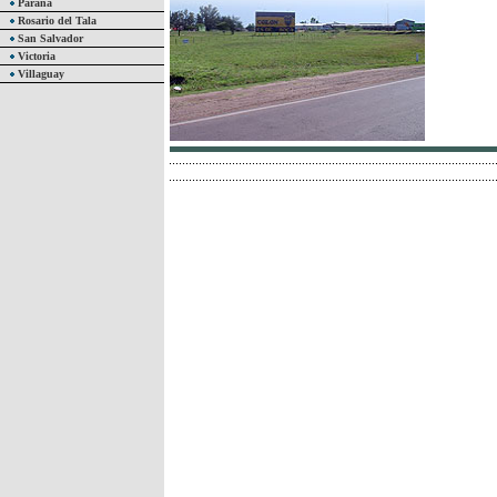
Paraná
Rosario del Tala
San Salvador
Victoria
Villaguay