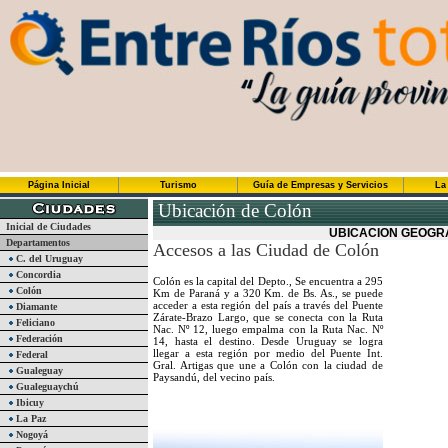
Página Inicial
Turismo
Guía de Empresas y Servicios
La
Ubicación de Colón
Inicial de Ciudades
UBICACION GEOGRA
Departamentos
Accesos a las Ciudad de Colón
C. del Uruguay
Concordia
Colón es la capital del Depto., Se encuentra a 295
Colón
Km de Paraná y a 320 Km. de Bs. As., se puede
acceder a esta región del país a través del Puente
Diamante
Zárate-Brazo Largo, que se conecta con la Ruta
Feliciano
Nac. Nº 12, luego empalma con la Ruta Nac. Nº
Federación
14, hasta el destino. Desde Uruguay se logra
llegar a esta región por medio del Puente Int.
Federal
Gral. Artigas que une a Colón con la ciudad de
Gualeguay
Paysandú, del vecino país.
Gualeguaychú
Ibicuy
La Paz
Nogoyá