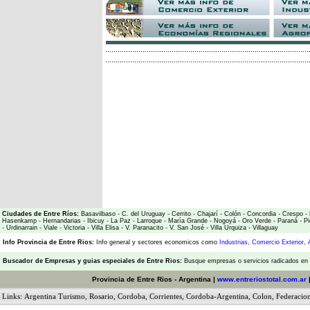
Ciudades de Entre Ríos:
Basavilbaso
-
C. del Uruguay
-
Cerrito
-
Chajarí
-
Colón
-
Concordia
-
Crespo
-
Hasenkamp
-
Hernandarias
-
Ibicuy
-
La Paz
-
Larroque
-
María Grande
-
Nogoyá
-
Oro Verde
-
Paraná
-
Pi
-
Urdinarrain
-
Viale
-
Victoria
-
Villa Elisa
-
V. Paranacito
-
V. San José
-
Villa Urquiza
-
Villaguay
Info Provincia de Entre Rios:
Info general y sectores economicos como
Industrias
,
Comercio Exterior
,
Buscador de Empresas
y
guias especiales de Entre Rios:
Busque empresas o servicios radicados en l
Provincia de Entre Rios - Argentina |
www.entreriostotal.com.ar
Links:
Argentina Turismo
,
Rosario
,
Cordoba
,
Corrientes
,
Cordoba-Argentina
,
Colon
,
Federacio