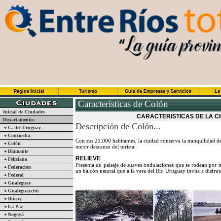
Página Inicial
Turismo
Guía de Empresas y Servicios
La
Características de Colón
Inicial de Ciudades
CARACTERISTICAS DE LA C
Departamentos
Descripción de Colón...
C. del Uruguay
Concordia
Con sus 21.000 habitantes, la ciudad conserva la tranquilidad d
Colón
mejor descanso del turista.
Diamante
RELIEVE
Feliciano
Presenta un paisaje de suaves ondulaciones que se rodean por 
Federación
un balcón natural que a la vera del Río Uruguay invita a disfru
Federal
Gualeguay
Gualeguaychú
Ibicuy
La Paz
Nogoyá