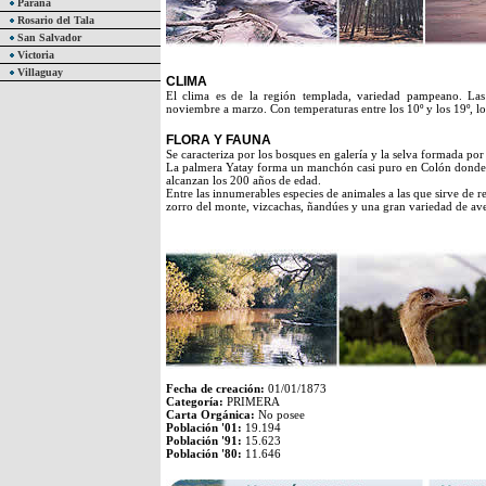
Paraná
Rosario del Tala
San Salvador
Victoria
Villaguay
CLIMA
El clima es de la región templada, variedad pampeano. La
noviembre a marzo. Con temperaturas entre los 10º y los 19º, lo
FLORA Y FAUNA
Se caracteriza por los bosques en galería y la selva formada por
La palmera Yatay forma un manchón casi puro en Colón donde e
alcanzan los 200 años de edad.
Entre las innumerables especies de animales a las que sirve de
zorro del monte, vizcachas, ñandúes y una gran variedad de ave
Fecha de creación:
01/01/1873
Categoría:
PRIMERA
Carta Orgánica:
No posee
Población '01:
19.194
Población '91:
15.623
Población '80:
11.646