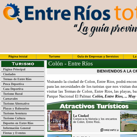
Página Inicial
Turismo
Guía de Empresas y Servicios
La
Colón - Entre Ríos
Página Principal
BIENVENIDOS A LA C
Ciudades
Termas de Entre Ríos
Visitando la ciudad de Colon, Entre Rios, podrá encontr
Pesca Deportiva
para las necesidades de los turistas que nos visitan 
Caza Deportiva
visitar las Termas de Colon, Entre Rios, las playas, baln
Turismo Rural
Parque Nacional El Palmar.
Colón, Entre Ríos, ... Muy
Carnavales
Turismo Alternativo
Playas y Balnearios
Turismo Aventura
La Ciudad
Turismo Cultura
Conozca la historia y los encantos
de Colon, Entre Rios.
Deportes en Entre Ríos
Información General
Fiestas y Eventos