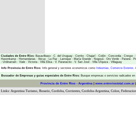
Ciudades de Entre Ríos:
Basavilbaso
-
C. del Uruguay
-
Cerrito
-
Chajarí
-
Colón
-
Concordia
-
Crespo
-
Hasenkamp
-
Hernandarias
-
Ibicuy
-
La Paz
-
Larroque
-
María Grande
-
Nogoyá
-
Oro Verde
-
Paraná
-
Pi
-
Urdinarrain
-
Viale
-
Victoria
-
Villa Elisa
-
V. Paranacito
-
V. San José
-
Villa Urquiza
-
Villaguay
Info Provincia de Entre Rios:
Info general y sectores economicos como
Industrias
,
Comercio Exterior
,
Buscador de Empresas
y
guias especiales de Entre Rios:
Busque empresas o servicios radicados en l
Provincia de Entre Rios - Argentina
|
www.entreriostotal.com.ar
Links:
Argentina Turismo
,
Rosario
,
Cordoba
,
Corrientes
,
Cordoba-Argentina
,
Colon
,
Federacio