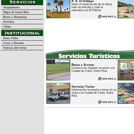
P. N. El Palmar
Visite el espectáculo de la fauna
Alojamientos
más reconocido y toda la
naturaleza en El Palmar.
Mapa de Entre Ríos
Rutas y Distancias
Servicios
Clima
Datos Útiles
Leyes y Decretos
Noticias del Sector
Rutas y Accesos
Conozca los mejores accesos a la
Ciudad de Colon, Entre Rios.
Servicios Varios
Información necesaria a tener en su
visita a la Ciudad de Colon, Entre
Rios.