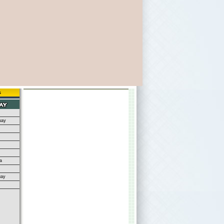
s
uay
a
uay