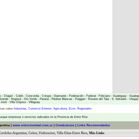
o
-
Chajarí
-
Colón
-
Concordia
-
Crespo
-
Diamante
-
Federación
-
Federal
-
Feliciano
-
Gualeguay
-
Gualeg
Grande
-
Nogoyá
-
Oro Verde
-
Paraná
-
Piedras Blancas
-
Puiggari
-
Rosario del Tala
-
S. Salvador
-
Ubajay
 José
-
Villa Urquiza
-
Villaguay
micos como
Industrias
,
Comercio Exterior
,
Agricultura
,
Econ. Regionales.
usque empresas o servicios radicados en la Provincia de Entre Rios
gentina |
www.entreriostotal.com.ar
|
Contáctenos
|
Links Recomendados
Cordoba-Argentina
,
Colon
,
Federacion
,
Villa Elisa-Entre Rios
,
Más Links