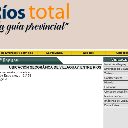
 de Empresas y Servicios
La Provincia
Noticias
Ciudade
illaguay
Inicial de Villaguay
UBICACIÓN GEOGRÁFICA DE VILLAGUAY, ENTRE RIOS
Empresas de Villag
e encuentra ubicada en
Turismo
de Entre ríos, a -31º 51
Características
ngitud.
Historia
Economía
Ubicación geográfic
Medios de Com.
Imágenes de Villag
Datos Útiles