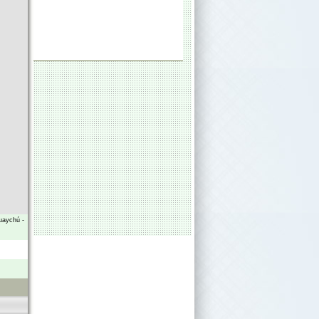
uaychú
-