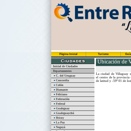
Página Inicial
Turismo
Guía
Ubicación de V
Inicial de Ciudades
Departamentos
La ciudad de Villaguay s
C. del Uruguay
el centro de la provincia 
Concordia
de latitud y -59º 01 de lo
Colón
Diamante
Feliciano
Federación
Federal
Gualeguay
Gualeguaychú
Ibicuy
La Paz
Nogoyá