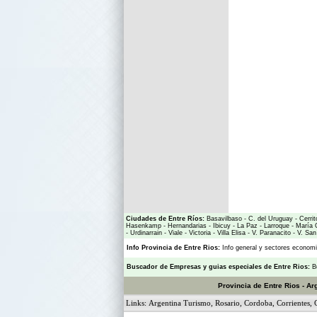
Ciudades de Entre Ríos:
Basavilbaso
-
C. del Uruguay
-
Cerrit
Hasenkamp
-
Hernandarias
-
Ibicuy
-
La Paz
-
Larroque
-
María 
-
Urdinarrain
-
Viale
-
Victoria
-
Villa Elisa
-
V. Paranacito
-
V. San
Info Provincia de Entre Rios:
Info general y sectores econo
Buscador de Empresas
y
guias especiales de Entre Rios:
B
Provincia de Entre Rios - Ar
Links:
Argentina Turismo
,
Rosario
,
Cordoba
,
Corrientes
,