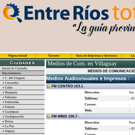
Página Inicial
Turismo
Guía de Empresas y Servicios
La
Medios de Com. en Villaguay
Inicial de Ciudades
MEDIOS DE COMUNICACIO
Departamentos
Medios Audiovisuales e Impresos :
C. del Uruguay
Concordia
FM CENTRO 103.1
-
Colón
Dirección:
San
Diamante
Feliciano
Teléfono:
- 4
Federación
Correo:
-
Federal
Web:
-
Gualeguay
FM WIND 106.7
Gualeguaychú
-
Ibicuy
Dirección:
Paso
La Paz
Teléfono:
- 4
Nogoyá
Correo:
-