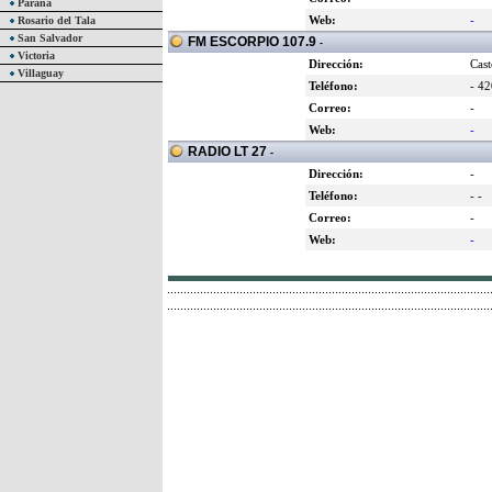
Paraná
Web:
-
Rosario del Tala
San Salvador
FM ESCORPIO 107.9
-
Victoria
Dirección:
Cast
Villaguay
Teléfono:
- 4
Correo:
-
Web:
-
RADIO LT 27
-
Dirección:
-
Teléfono:
- -
Correo:
-
Web:
-