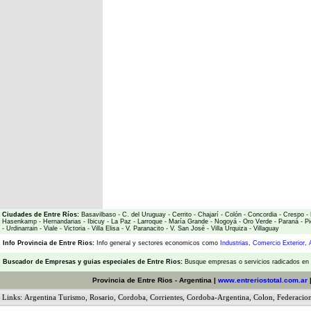
Ciudades de Entre Ríos:
Basavilbaso
-
C. del Uruguay
-
Cerrito
-
Chajarí
-
Colón
-
Concordia
-
Crespo
-
Hasenkamp
-
Hernandarias
-
Ibicuy
-
La Paz
-
Larroque
-
María Grande
-
Nogoyá
-
Oro Verde
-
Paraná
-
Pi
-
Urdinarrain
-
Viale
-
Victoria
-
Villa Elisa
-
V. Paranacito
-
V. San José
-
Villa Urquiza
-
Villaguay
Info Provincia de Entre Rios:
Info general y sectores economicos como
Industrias
,
Comercio Exterior
,
Buscador de Empresas
y
guias especiales de Entre Rios:
Busque empresas o servicios radicados en l
Provincia de Entre Rios - Argentina |
www.entreriostotal.com.ar
Links:
Argentina Turismo
,
Rosario
,
Cordoba
,
Corrientes
,
Cordoba-Argentina
,
Colon
,
Federacio