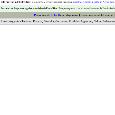
Info Provincia de Entre Rios:
Info general y sectores economicos como
Industrias
,
Comercio Exterior
,
Agricultura
Buscador de Empresas
y
guias especiales de Entre Rios:
Busque empresas o servicios radicados en la Provincia de
Provincia de Entre Rios - Argentina
|
www.entreriostotal.com.ar
Links:
Argentina Turismo
,
Rosario
,
Cordoba
,
Corrientes
,
Cordoba-Argentina
,
Colon
,
Federacio