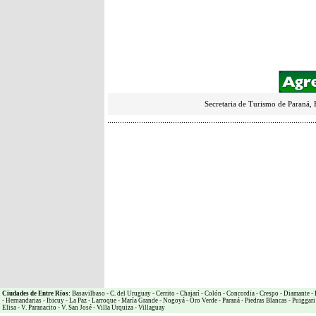
Secretaria de Turismo de Paraná, 
Ciudades de Entre Ríos:
Basavilbaso
-
C. del Uruguay
-
Cerrito
-
Chajarí
-
Colón
-
Concordia
-
Crespo
-
Diamante
-
-
Hernandarias
-
Ibicuy
-
La Paz
-
Larroque
-
María Grande
-
Nogoyá
-
Oro Verde
-
Paraná
-
Piedras Blancas
-
Puiggari
Elisa
-
V. Paranacito
-
V. San José
-
Villa Urquiza
-
Villaguay