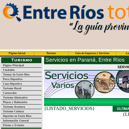
Página Inicial
Turismo
Guía de Empresas y Servicios
La
Servicios en Paraná, Entre Ríos
Página Principal
SERVI
Ciudades
Termas de Entre Ríos
Pesca Deportiva
Caza Deportiva
Turismo Rural
Carnavales
Turismo Alternativo
Playas y Balnearios
Turismo Aventura
{LISTADO_SERVICIOS}
ÚLTIM
Turismo Cultura
{L
Deportes en Entre Ríos
Información General
Fiestas y Eventos