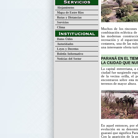
Alojamientos
Mapa de Entre Ríos
Rutas y Distancias
Servicios
Clima
Muchos de los rincones 
combinación ecléctica de e
las modernas construcci
Datos Útiles
recreación y el esparcimi
costanera, una de las más 
Autoridades
una interesante oferta turí
Leyes y Decretos
Boletín Informativo
PARANÁ EN EL TIE
Noticias del Sector
LA CIUDAD QUE N
La capital entrerriana, a
ciudad fue surgiendo esp
de la vecina orilla, el
encontraron sobre esta ma
terrenos de mayor altura.
En aquel entonces, por e
evolución en su denomin
guaraní que significa Pari
Con la aparición de la p