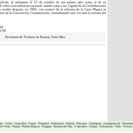
oficial, al adoptarse el 23 de octubre de ese mismo año como el de su
 cobra trascendencia nacional cuando pasa a ser Capital de la Confederación
 y medio después, en 1994, con motivo de la reforma de la Carta Magna se
tura de la Convención Constituyente, centralizando una vez más la mirada del
900
1/38
Secretaria de Turismo de Paraná, Entre Ríos
arí
-
Colón
-
Concordia
-
Crespo
-
Diamante
-
Federación
-
Federal
-
Feliciano
-
Gualeguay
-
Gualeguaychú
-
Hasenka
ro Verde
-
Paraná
-
Piedras Blancas
-
Puiggari
-
Rosario del Tala
-
S. Salvador
-
Ubajay
-
Urdinarrain
-
Viale
-
Victoria