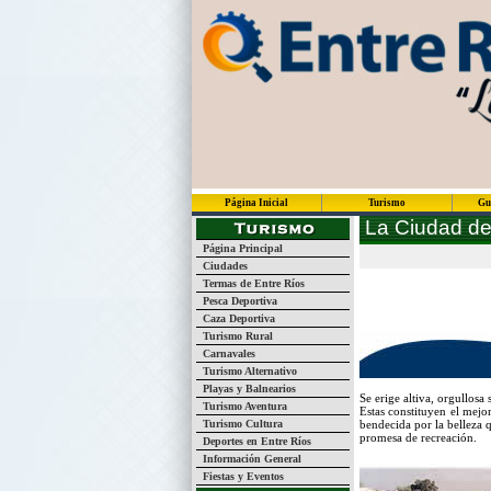
Página Inicial
Turismo
Gu
La Ciudad de
Página Principal
Ciudades
Termas de Entre Ríos
Pesca Deportiva
Caza Deportiva
Turismo Rural
Carnavales
Turismo Alternativo
Playas y Balnearios
Se erige altiva, orgullosa
Turismo Aventura
Estas constituyen el mejo
Turismo Cultura
bendecida por la belleza q
promesa de recreación.
Deportes en Entre Ríos
Información General
Fiestas y Eventos