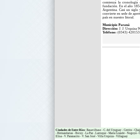
comienza la cronología 
fundación. En el año 1854
Argentina. Casi un siglo
convierte en sede de aper
país en nuestro litoral.
Municipio Paraná
Dirección:
J. J. Urquiza 
Teléfono:
(0343) 420153
Ciudades de Entre Ríos:
Basavilbaso
-
C. del Uruguay
-
Cerrito
-
Chaj
-
Hernandarias
-
Ibicuy
-
La Paz
-
Larroque
-
María Grande
-
Nogoyá
-
O
Elisa
-
V. Paranacito
-
V. San José
-
Villa Urquiza
-
Villaguay