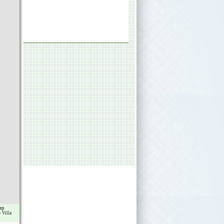
mp
-
Villa