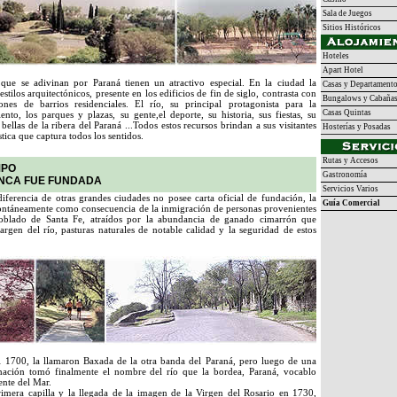
Sala de Juegos
Sitios Históricos
Hoteles
Apart Hotel
que se adivinan por Paraná tienen un atractivo especial. En la ciudad la
Casas y Departament
stilos arquitectónicos, presente en los edificios de fin de siglo, contrasta con
Bungalows y Cabaña
ones de barrios residenciales. El río, su principal protagonista para la
Casas Quintas
ento, los parques y plazas, su gente,el deporte, su historia, sus fiestas, su
bellas de la ribera del Paraná ...Todos estos recursos brindan a sus visitantes
Hosterías y Posadas
stica que captura todos los sentidos.
Rutas y Accesos
MPO
Gastronomía
UNCA FUE FUNDADA
Servicios Varios
 diferencia de otras grandes ciudades no posee carta oficial de fundación, la
Guía Comercial
ontáneamente como consecuencia de la inmigración de personas provenientes
 poblado de Santa Fe, atraídos por la abundancia de ganado cimarrón que
rgen del río, pasturas naturales de notable calidad y la seguridad de estos
l 1700, la llamaron Baxada de la otra banda del Paraná, pero luego de una
ación tomó finalmente el nombre del río que la bordea, Paraná, vocablo
ente del Mar.
rimera capilla y la llegada de la imagen de la Virgen del Rosario en 1730,