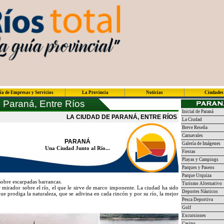
ía de Empresas y Servicios
La Provincia
Noticias
Ciudades
 Paraná, Entre Ríos
Inicial de Paraná
LA CIUDAD DE PARANÁ, ENTRE RÍOS
La Ciudad
Breve Reseña
Carnavales
PARANÁ
Galería de Imágenes
Una Ciudad Junto al Río...
Fiestas
Playas y Campings
Parques y Paseos
Parque Urquiza
 sobre escarpadas barrancas.
Turismo Alternativo
r mirador sobre el río, el que le sirve de marco imponente. La ciudad ha sido
Deportes Náuticos
ue prodiga la naturaleza, que se adivina en cada rincón y por su río, la mejor
Pesca Deportiva
Golf
Excursiones
Casino