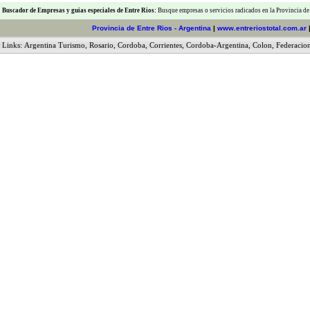
Buscador de Empresas
y
guias especiales de Entre Rios:
Busque empresas o servicios radicados en la Provincia de
Provincia de Entre Rios - Argentina
|
www.entreriostotal.com.ar
Links:
Argentina Turismo
,
Rosario
,
Cordoba
,
Corrientes
,
Cordoba-Argentina
,
Colon
,
Federacio