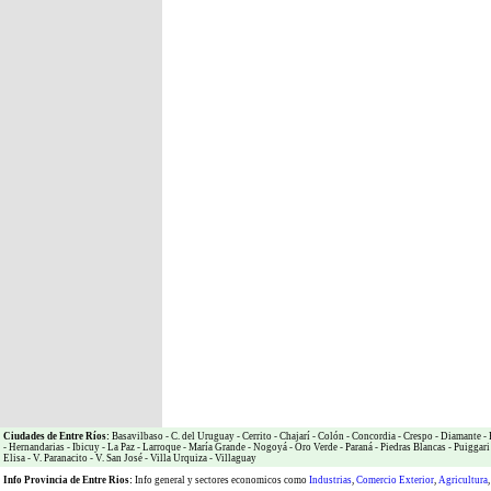
Ciudades de Entre Ríos:
Basavilbaso
-
C. del Uruguay
-
Cerrito
-
Chajarí
-
Colón
-
Concordia
-
Crespo
-
Diamante
-
-
Hernandarias
-
Ibicuy
-
La Paz
-
Larroque
-
María Grande
-
Nogoyá
-
Oro Verde
-
Paraná
-
Piedras Blancas
-
Puiggari
Elisa
-
V. Paranacito
-
V. San José
-
Villa Urquiza
-
Villaguay
Info Provincia de Entre Rios:
Info general y sectores economicos como
Industrias
,
Comercio Exterior
,
Agricultura