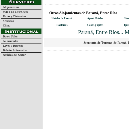
Alojamientos
Mapa de Entre Ríos
Otros Alojamientos de Paraná, Entre Ríos
Rutas y Distancias
Hoteles de Paraná
Apart Hoteles
Hos
Servicios
Hosterias
Casas y dptos
Qui
Clima
Paraná, Entre Ríos... 
Datos Útiles
Autoridades
Secretaria de Turismo de Paraná, 
Leyes y Decretos
Boletín Informativo
Noticias del Sector