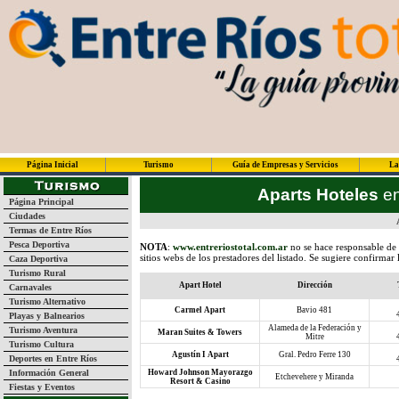
Página Inicial
Turismo
Guía de Empresas y Servicios
La
Aparts Hoteles
en
Página Principal
Ciudades
Termas de Entre Ríos
Pesca Deportiva
NOTA
:
www.entreriostotal.com.ar
no se hace responsable de 
sitios webs de los prestadores del listado. Se sugiere confirmar
Caza Deportiva
Turismo Rural
Apart Hotel
Dirección
Carnavales
Turismo Alternativo
Carmel Apart
Bavio 481
Playas y Balnearios
Alameda de la Federación y
Turismo Aventura
Maran Suites & Towers
Mitre
Turismo Cultura
Agustín I Apart
Gral. Pedro Ferre 130
Deportes en Entre Ríos
Información General
Howard Johnson Mayorazgo
Etchevehere y Miranda
Resort & Casino
Fiestas y Eventos