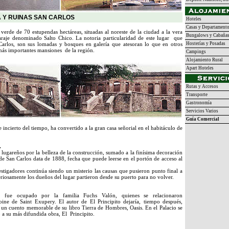
 Y RUINAS SAN CARLOS
Hoteles
Casas y Departament
erde de 70 estupendas hectáreas, situadas al noreste de la ciudad a la vera
Bungalows y Cabaña
araje denominado Salto Chico. La notoria particularidad de este lugar que
Carlos, son sus lomadas y bosques en galería que atesoran lo que en otros
Hosterías y Posadas
más importantes mansiones de la región.
Campings
Alojamiento Rural
Apart Hoteles
Rutas y Accesos
Transporte
Gastronomía
Servicios Varios
Guía Comercial
 incierto del tiempo, ha convertido a la gran casa señorial en el habitáculo de
.
s lugareños por la belleza de la construcción, sumado a la finísima decoración
o de San Carlos data de 1888, fecha que puede leerse en el portón de acceso al
estigadores continúa siendo un misterio las causas que pusieron punto final a
eriosamente los dueños del lugar partieron desde su puerto para no volver.
s fue ocupado por la familia Fuchs Valón, quienes se relacionaron
ine de Saint Exupery. El autor de El Principito dejaría, tiempo después,
 un cuento memorable de su libro Tierra de Hombres, Oasis. En el Palacio se
 su más difundida obra, El Principito.