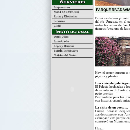
Alojamientos
PARQUE RIVADAVIA
Mapa de Entre Ríos
Rutas y Distancias
Es un verdadero pulmón v
Servicios
del río Uruguay, en el p
rodea las ruinas de San 
Clima
tiempos fuera una de las 
Datos Útiles
Autoridades
Leyes y Decretos
Boletín Informativo
Noticias del Sector
Hoy, el correr impetuoso e
pájaros y plantas.
Una vivienda palaciega..
El Palacio hechizaba a lo
de su interior. El Castill
patio interior.
Pero todavía para los inv
esta historia, cuando mist
La visita de un poeta ...
Cuatro décadas despué
accidentalmente con Anto
estampado este parque en
construyó un Monumento a
Hoy...