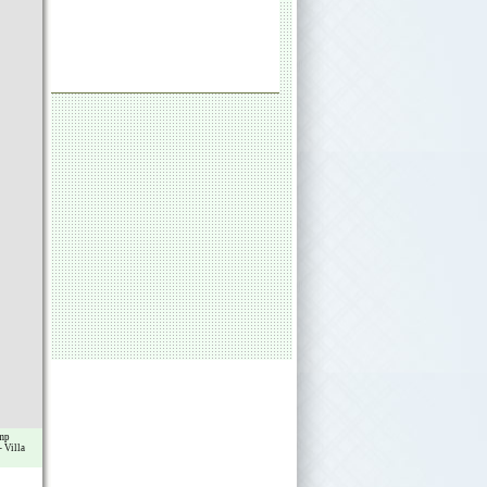
mp
-
Villa