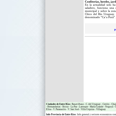
Confiterías, hoteles, jard
En la actualidad solo ha
saladero, funciona una 
municipal y sobre la zona
Chico del Río Uruguay. 
denominado “Ca’a Porá” ,
P
Ciudades de Entre Ríos:
Basavilbaso
-
C. del Uruguay
-
Cerrito
-
Chaj
-
Hernandarias
-
Ibicuy
-
La Paz
-
Larroque
-
María Grande
-
Nogoyá
-
O
Elisa
-
V. Paranacito
-
V. San José
-
Villa Urquiza
-
Villaguay
Info Provincia de Entre Rios:
Info general y sectores economicos c