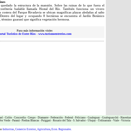
ines
 quedado la estructura de la mansión. Sobre las ruinas de lo que fuera el
confitería bailable llamada Hostal del Río. También funciona un vivero
 costera del Parque Rivadavia se ubican magníficas playas aledañas al salto
Dentro del lugar y ocupando 8 hectáreas se encuentra el Jardín Botánico
 término guaraní que significa vegetación hermosa.
Para más información visite:
ortal Turístico de Entre Ríos - www.turismoentrerios.com
arí
-
Colón
-
Concordia
-
Crespo
-
Diamante
-
Federación
-
Federal
-
Feliciano
-
Gualeguay
-
Gualeguaychú
-
Hasenka
ro Verde
-
Paraná
-
Piedras Blancas
-
Puiggari
-
Rosario del Tala
-
S. Salvador
-
Ubajay
-
Urdinarrain
-
Viale
-
Victoria
omo
Industrias
,
Comercio Exterior
,
Agricultura
,
Econ. Regionales.