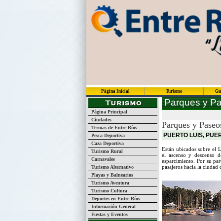
Página Inicial
Turismo
Gu
Parques y Pa
Página Principal
Ciudades
Parques y Paseos
Termas de Entre Ríos
PUERTO LUIS, PUE
Pesca Deportiva
Caza Deportiva
Están ubicados sobre el 
Turismo Rural
el ascenso y descenso d
Carnavales
esparcimiento. Por su pa
pasajeros hacia la ciudad 
Turismo Alternativo
Playas y Balnearios
Turismo Aventura
Turismo Cultura
Deportes en Entre Ríos
Información General
Fiestas y Eventos