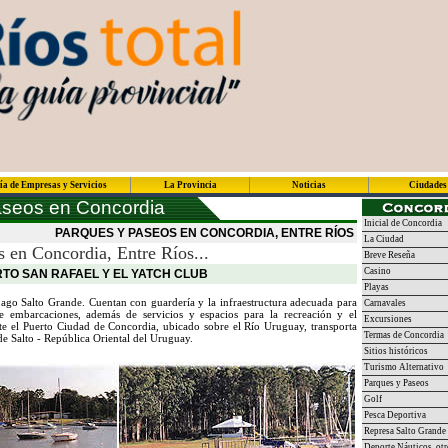
ía de Empresas y Servicios
La Provincia
Noticias
Ciudades
seos en Concordia
Inicial de Concordia
PARQUES Y PASEOS EN CONCORDIA, ENTRE RÍOS
La Ciudad
 en Concordia, Entre Ríos...
Breve Reseña
Casino
RTO SAN RAFAEL Y EL YATCH CLUB
Playas
Lago Salto Grande. Cuentan con guardería y la infraestructura adecuada para
Carnavales
e embarcaciones, además de servicios y espacios para la recreación y el
Excursiones
rte el Puerto Ciudad de Concordia, ubicado sobre el Río Uruguay, transporta
Termas de Concordia
de Salto - República Oriental del Uruguay.
Sitios históricos
Turismo Alternativo
Parques y Paseos
Golf
Pesca Deportiva
Represa Salto Grande
Deporte Náuticos, otr