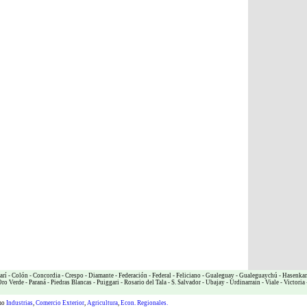
arí
-
Colón
-
Concordia
-
Crespo
-
Diamante
-
Federación
-
Federal
-
Feliciano
-
Gualeguay
-
Gualeguaychú
-
Hasenka
ro Verde
-
Paraná
-
Piedras Blancas
-
Puiggari
-
Rosario del Tala
-
S. Salvador
-
Ubajay
-
Urdinarrain
-
Viale
-
Victoria
omo
Industrias
,
Comercio Exterior
,
Agricultura
,
Econ. Regionales.