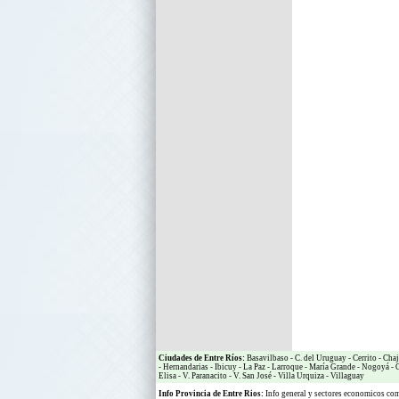
Ciudades de Entre Ríos:
Basavilbaso
-
C. del Uruguay
-
Cerrito
-
Chaj
-
Hernandarias
-
Ibicuy
-
La Paz
-
Larroque
-
María Grande
-
Nogoyá
-
O
Elisa
-
V. Paranacito
-
V. San José
-
Villa Urquiza
-
Villaguay
Info Provincia de Entre Rios:
Info general y sectores economicos c