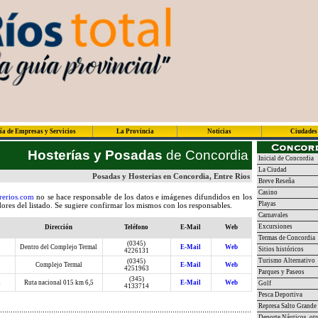
ía de Empresas y Servicios
La Provincia
Noticias
Ciudades
Hosterías y Posadas
de Concordia
Inicial de Concordia
La Ciudad
Posadas y Hosterias en Concordia, Entre Rios
Breve Reseña
Casino
rerios.com
no se hace responsable de los datos e imágenes difundidos en los
Playas
dores del listado. Se sugiere confirmar los mismos con los responsables.
Carnavales
Excursiones
Dirección
Teléfono
E-Mail
Web
Termas de Concordia
(0345)
Dentro del Complejo Termal
E-Mail
Web
Sitios históricos
4226131
Turismo Alternativo
(0345)
Complejo Termal
E-Mail
Web
4251963
Parques y Paseos
(345)
a
Ruta nacional 015 km 6,5
E-Mail
Web
Golf
4133714
Pesca Deportiva
Represa Salto Grande
Deporte Náuticos, otr