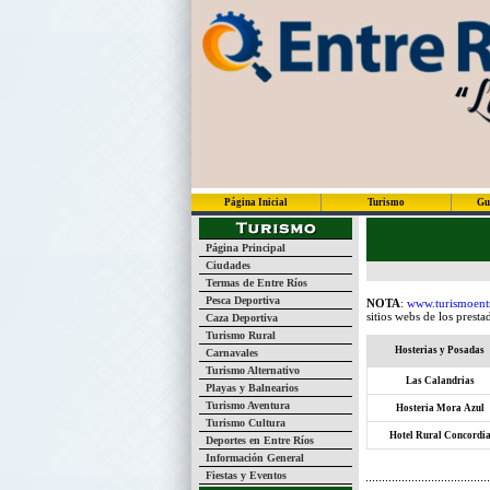
Página Inicial
Turismo
Gu
Página Principal
Ciudades
Termas de Entre Ríos
Pesca Deportiva
NOTA
:
www.turismoent
sitios webs de los presta
Caza Deportiva
Turismo Rural
Hosterias y Posadas
Carnavales
Turismo Alternativo
Las Calandrias
Playas y Balnearios
Turismo Aventura
Hosteria Mora Azul
Turismo Cultura
Hotel Rural Concordi
Deportes en Entre Ríos
Información General
Fiestas y Eventos