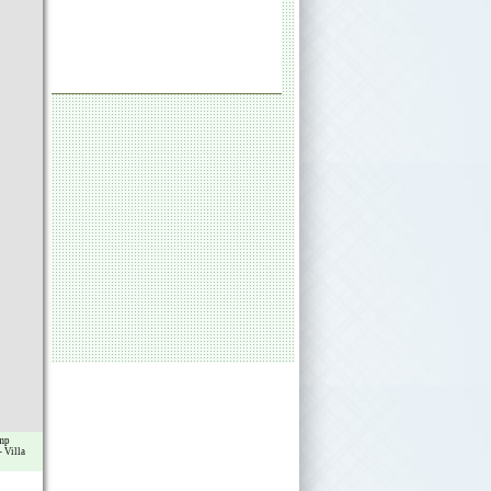
mp
-
Villa