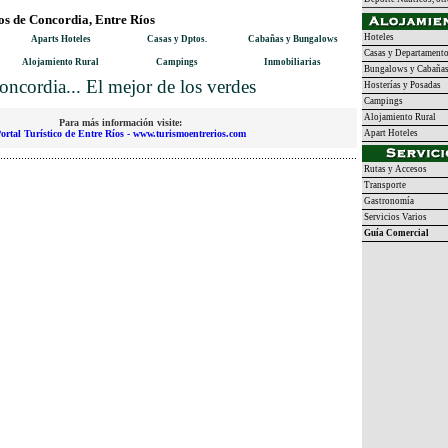
os de Concordia, Entre Ríos
Hoteles
Aparts Hoteles
Casas y Dptos.
Cabañas y Bungalows
Casas y Departament
Alojamiento Rural
Campings
Inmobiliarias
Bungalows y Cabaña
oncordia... El mejor de los verdes
Hosterías y Posadas
Campings
Alojamiento Rural
Para más información visite:
ortal Turístico de Entre Ríos - www.turismoentrerios.com
Apart Hoteles
Rutas y Accesos
Transporte
Gastronomía
Servicios Varios
Guía Comercial