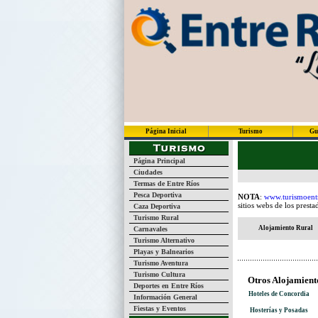
Página Inicial
Turismo
Gu
Página Principal
Ciudades
Termas de Entre Ríos
Pesca Deportiva
NOTA
:
www.turismoent
sitios webs de los presta
Caza Deportiva
Turismo Rural
Alojamiento Rural
Carnavales
Turismo Alternativo
Playas y Balnearios
Turismo Aventura
Turismo Cultura
Otros Alojamient
Deportes en Entre Ríos
Hoteles de Concordia
Información General
Fiestas y Eventos
Hosterías y Posadas