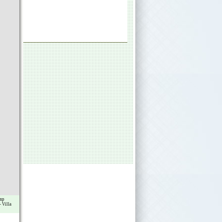
mp
-
Villa