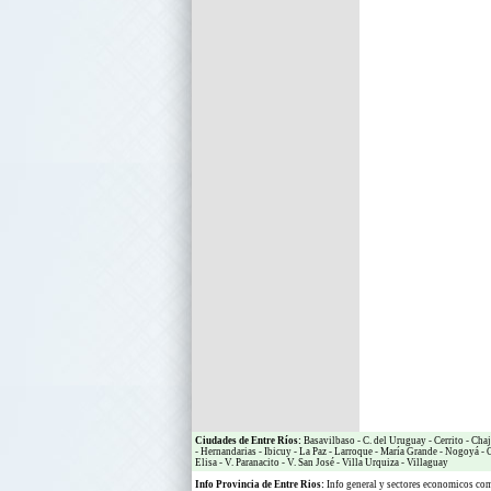
Ciudades de Entre Ríos:
Basavilbaso
-
C. del Uruguay
-
Cerrito
-
Chaj
-
Hernandarias
-
Ibicuy
-
La Paz
-
Larroque
-
María Grande
-
Nogoyá
-
O
Elisa
-
V. Paranacito
-
V. San José
-
Villa Urquiza
-
Villaguay
Info Provincia de Entre Rios:
Info general y sectores economicos c