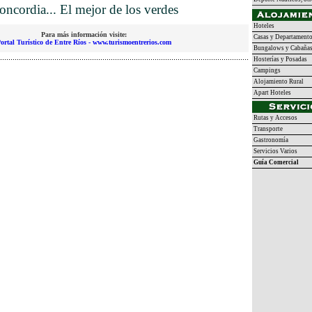
oncordia... El mejor de los verdes
Hoteles
Para más información visite:
Casas y Departament
ortal Turístico de Entre Ríos - www.turismoentrerios.com
Bungalows y Cabaña
Hosterías y Posadas
Campings
Alojamiento Rural
Apart Hoteles
Rutas y Accesos
Transporte
Gastronomía
Servicios Varios
Guía Comercial