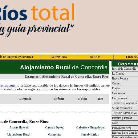
ía de Empresas y Servicios
La Provincia
Noticias
Ciudades
Alojamiento Rural
de Concordia
Inicial de Concordia
La Ciudad
Estancias y Alojamiento Rural en Concordia, Entre Rios
Breve Reseña
Casino
rerios.com
no se hace responsable de los datos e imágenes difundidos en los
Playas
dores del listado. Se sugiere confirmar los mismos con los responsables.
Carnavales
Excursiones
Dirección
Teléfono
E-Mail
Web
Termas de Concordia
Sitios históricos
Turismo Alternativo
Parques y Paseos
os de Concordia, Entre Ríos
Golf
Aparts Hoteles
Casas y Dptos.
Cabañas y Bungalows
Pesca Deportiva
Represa Salto Grande
Alojamiento Rural
Campings
Inmobiliarias
Deporte Náuticos, otr