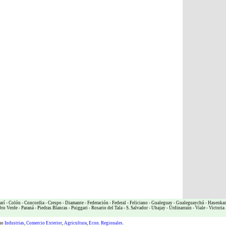
arí
-
Colón
-
Concordia
-
Crespo
-
Diamante
-
Federación
-
Federal
-
Feliciano
-
Gualeguay
-
Gualeguaychú
-
Hasenka
ro Verde
-
Paraná
-
Piedras Blancas
-
Puiggari
-
Rosario del Tala
-
S. Salvador
-
Ubajay
-
Urdinarrain
-
Viale
-
Victoria
omo
Industrias
,
Comercio Exterior
,
Agricultura
,
Econ. Regionales.