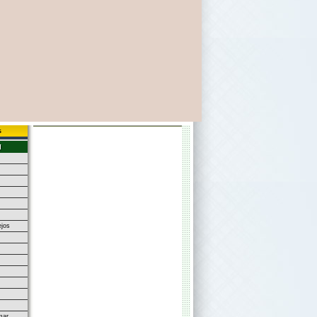
s
jos
mar