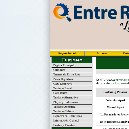
Página Inicial
Turismo
Guía
Página Principal
Ciudades
Termas de Entre Ríos
Pesca Deportiva
NOTA
:
www.entreriosto
sitios webs de los presta
Caza Deportiva
Turismo Rural
Hosterías y Posadas
Carnavales
Turismo Alternativo
Preferidos Apart
Playas y Balnearios
Turismo Aventura
Mirasol Apart
Turismo Cultura
La Posada de los Fresno
Deportes en Entre Ríos
Información General
Hotel Residencial Boliva
Fiestas y Eventos