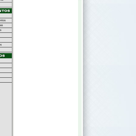
ntos
as
as
os