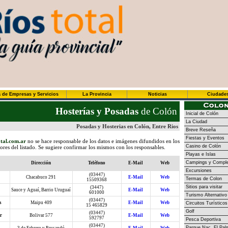
 de Empresas y Servicios
La Provincia
Noticias
Ciudade
Hosterías y Posadas
de Colón
Inicial de Colón
La Ciudad
Posadas y Hosterias en Colón, Entre Rios
Breve Reseña
Fiestas y Eventos
tal.com.ar
no se hace responsable de los datos e imágenes difundidos en los
Casino de Colón
dores del listado. Se sugiere confirmar los mismos con los responsables.
Playas e Islas
Campings y Comple
Dirección
Teléfono
E-Mail
Web
Excursiones
(03447)
Chacabuco 291
E-Mail
Web
Termas de Colon
15509368
Sitios para visitar
(3447)
Sauce y Aguaí, Barrio Uruguaí
E-Mail
Web
601000
Turismo Alternativo
(03447)
s
Maipu 409
E-Mail
Web
Circuitos Turísticos
15 465829
Golf
(03447)
r
Bolivar 577
E-Mail
Web
592797
Pesca Deportiva
(03447)
Parque Nac. El Pal