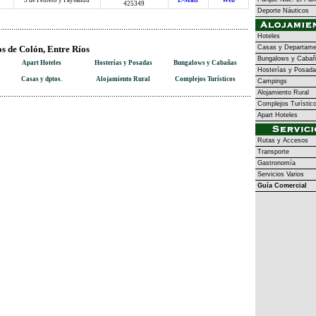
3 de Febrero y Paysandú
E-Mail
Web
425349
Deporte Náuticos
Hoteles
s de Colón, Entre Ríos
Casas y Departame
Bungalows y Cabañ
Apart Hoteles
Hosterías y Posadas
Bungalows y Cabañas
Hosterías y Posad
Casas y dptos.
Alojamiento Rural
Complejos Turísticos
Campings
Alojamiento Rural
Complejos Turístic
Apart Hoteles
Rutas y Accesos
Transporte
Gastronomía
Servicios Varios
Guía Comercial