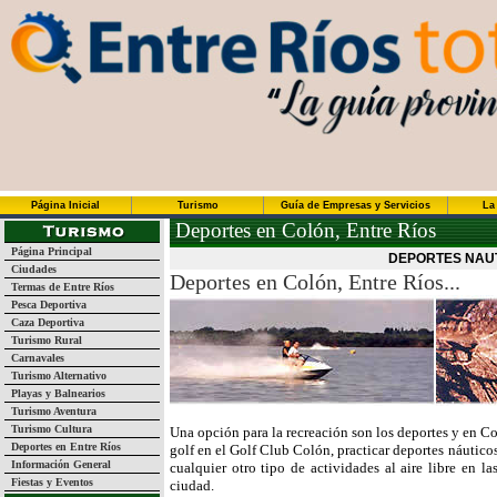
Página Inicial
Turismo
Guía de Empresas y Servicios
La
Deportes en Colón, Entre Ríos
Página Principal
DEPORTES NAUT
Ciudades
Deportes en Colón, Entre Ríos...
Termas de Entre Ríos
Pesca Deportiva
Caza Deportiva
Turismo Rural
Carnavales
Turismo Alternativo
Playas y Balnearios
Turismo Aventura
Turismo Cultura
Una opción para la recreación son los deportes y en C
Deportes en Entre Ríos
golf en el Golf Club Colón, practicar deportes náuticos
Información General
cualquier otro tipo de actividades al aire libre en la
Fiestas y Eventos
ciudad.