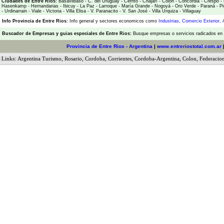
Ciudades de Entre Ríos:
Basavilbaso
-
C. del Uruguay
-
Cerrito
-
Chajarí
-
Colón
-
Concordia
-
Crespo
-
Hasenkamp
-
Hernandarias
-
Ibicuy
-
La Paz
-
Larroque
-
María Grande
-
Nogoyá
-
Oro Verde
-
Paraná
-
Pi
-
Urdinarrain
-
Viale
-
Victoria
-
Villa Elisa
-
V. Paranacito
-
V. San José
-
Villa Urquiza
-
Villaguay
Info Provincia de Entre Rios:
Info general y sectores economicos como
Industrias
,
Comercio Exterior
,
Buscador de Empresas
y
guias especiales de Entre Rios:
Busque empresas o servicios radicados en l
Provincia de Entre Rios - Argentina
|
www.entreriostotal.com.ar
Links:
Argentina Turismo
,
Rosario
,
Cordoba
,
Corrientes
,
Cordoba-Argentina
,
Colon
,
Federacio