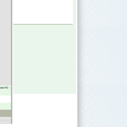
uaychú
-