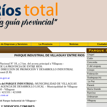
 de Empresas y Servicios
La Provincia
Noticias
Ciudade
Chajarí
PARQUE INDUSTRIAL DE VILLAGUAY ENTRE RIOS
Colón
Concordia
Nacional N° 18, a 2 km. del acceso principal a Villaguay.-
E LA PROVINCIA DE ENTRE RÍOS.
C.del uruguay
DIRECCIÓN DE PROMOCIÓN Y DESARROLLO INDUSTRIAL
Crespo
raná (E.R)
Federación
os.gov.ar
Gualeguaychú
La Paz
ión del PARQUE INDUSTRIAL:
MUNICIPALIDAD DE VILLAGUAY.
Paraná
AGENCIA DE DESARROLLO LOCAL – Municipalidad de Villaguay
0 - Villaguay
María Grande
/ 421331 / 421008
Ramírez
.com.ar
Urdinarrain
del Parque Industrial de Villaguay>
Villaguay
 Y SERVICIOS COMUNES