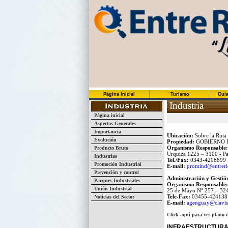
Página Inicial
Turismo
Guía
Industria
Página inicial
Aspectos Generales
Importancia
Ubicación:
Sobre la Ruta 
Evolución
Propiedad:
GOBIERNO D
Organismo Responsable:
Producto Bruto
Urquiza 1225 – 3100 - Pa
Industrias
Tel./Fax:
0343-4208899
Promoción Industrial
E-mail:
promind@entreri
Prevención y control
Administración y Gest
Parques Industriales
Organismo Responsable:
Unión Industrial
25 de Mayo N° 257 – 324
Tele-Fax:
03455-424138 
Noticias del Sector
E-mail:
agenguay@clavis
Click aquí para ver plano 
INFRAESTRUCTURA