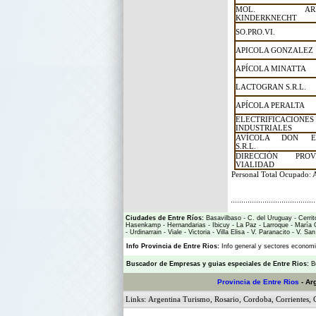
MOL. ARRO
KINDERKNECHT
SO.PRO.VI.
APICOLA GONZALEZ
APÍCOLA MINATTA
LACTOGRAN S.R.L.
APÍCOLA PERALTA
ELECTRIFICACIONES
INDUSTRIALES
AVÍCOLA DON E
S.R.L.
DIRECCIÓN PRO
VIALIDAD
Personal Total Ocupado:
Ciudades de Entre Ríos:
Basavilbaso
-
C. del Uruguay
-
Cerrit
Hasenkamp
-
Hernandarias
-
Ibicuy
-
La Paz
-
Larroque
-
María 
-
Urdinarrain
-
Viale
-
Victoria
-
Villa Elisa
-
V. Paranacito
-
V. San
Info Provincia de Entre Rios:
Info general y sectores econo
Buscador de Empresas
y
guias especiales de Entre Rios:
B
Provincia de Entre Rios
- Ar
Links:
Argentina Turismo
,
Rosario
,
Cordoba
,
Corrientes
,