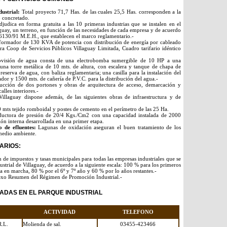
dustrial:
Total proyecto 71,7 Has. de las cuales 25,5 Has. corresponden a la
o concretado.
judica en forma gratuita a las 10 primeras industrias que se instalen en el
aguay, un terreno, en función de las necesidades de cada empresa y de acuerdo
6130/91 M.E.H., que establecen el marco reglamentario.-
ormador de 130 KVA de potencia con distribución de energía por cableado
a Coop de Servicios Públicos Villaguay Limitada, Cuadro tarifario idéntico
ovisión de agua consta de una electrobomba sumergible de 10 HP a una
una torre metálica de 10 mts. de altura, con escalera y tanque de chapa de
reserva de agua, con baliza reglamentaria; una casilla para la instalación del
dor y 1500 mts. de cañería de P.V.C. para la distribución del agua.-
cción de dos portones y obras de arquitectura de acceso, demarcación y
alles interiores.-
Villaguay dispone además, de las siguientes obras de infraestructura y de
mts tejido romboidal y postes de cemento en el perímetro de las 25 Ha.
ductora de presión de 20/4 Kgs./Cm2 con una capacidad instalada de 2000
ión interna desarrollada en una primer etapa.
o de efluentes:
Lagunas de oxidación aseguran el buen tratamiento de los
medio ambiente.
TARIOS
:
de impuestos y tasas municipales para todas las empresas industriales que se
strial de Villaguay, de acuerdo a la siguiente escala: 100 % para los primeros
ta en marcha, 80 % por el 6º y 7º año y 60 % por lo años restantes.-
xo Resumen del Régimen de Promoción Industrial.-
LADAS EN EL PARQUE INDUSTRIAL
ACTIVIDAD
TELEFONO
.L.
Molienda de sal.
03455-423466