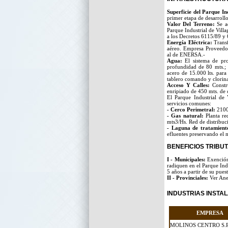
Superficie del Parque In
primer etapa de desarroll
Valor Del Terreno:
Se ad
Parque Industrial de Vill
a los Decretos 6115/89 y 
Energía Eléctrica:
Transf
aéreo. Empresa Proveedor
al de ENERSA.-
Agua:
El sistema de pr
profundidad de 80 mts.; 
acero de 15.000 lts. para 
tablero comando y clorina
Acceso Y Calles:
Constru
enripiado de 450 mts. de c
El Parque Industrial de 
servicios comunes:
- Cerco Perimetral:
2100 
- Gas natural:
Planta re
mts3/Hs. Red de distribuc
- Laguna de tratamient
efluentes preservando el 
BENEFICIOS TRIBU
I - Municipales:
Exención 
radiquen en el Parque Indu
5 años a partir de su pues
II - Provinciales:
Ver Ane
INDUSTRIAS INSTA
EMPRESA
MOLINOS CENTRO S.R