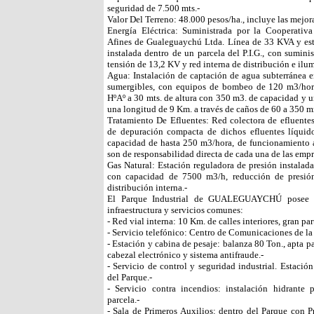
seguridad de 7.500 mts.-
Valor Del Terreno: 48.000 pesos/ha., incluye las mejora
Energía Eléctrica: Suministrada por la Cooperati
Afines de Gualeguaychú Ltda. Línea de 33 KVA y es
instalada dentro de un parcela del P.I.G., con sumini
tensión de 13,2 KV y red interna de distribución e ilum
Agua: Instalación de captación de agua subterránea
sumergibles, con equipos de bombeo de 120 m3/hor
HºAº a 30 mts. de altura con 350 m3. de capacidad y u
una longitud de 9 Km. a través de caños de 60 a 350 m
Tratamiento De Efluentes: Red colectora de efluentes 
de depuración compacta de dichos efluentes líquido
capacidad de hasta 250 m3/hora, de funcionamiento a
son de responsabilidad directa de cada una de las empr
Gas Natural: Estación reguladora de presión instalada 
con capacidad de 7500 m3/h, reducción de presió
distribución interna.-
El Parque Industrial de GUALEGUAYCHÚ posee ad
infraestructura y servicios comunes:
- Red vial interna: 10 Km. de calles interiores, gran p
- Servicio telefónico: Centro de Comunicaciones de la
- Estación y cabina de pesaje: balanza 80 Ton., apta p
cabezal electrónico y sistema antifraude.-
- Servicio de control y seguridad industrial. Estació
del Parque.-
- Servicio contra incendios: instalación hidrante
parcela.-
- Sala de Primeros Auxilios: dentro del Parque con 