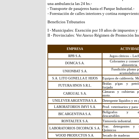
una ambulancia las 24 hs.-
- Transporte de pasajeros hasta el Parque Industrial.-
- Forestación de calles interiores y cortina rompeviento
Beneficios Tributarios
I - Municipales: Exención por 10 años de impuestos y 
II - Provinciales: Ver Anexo Régimen de Promoción Ind
EMPRESA
ACTIVIDA
RPB S.A.
Jugos cítricos – Lec
Colorantes y conserv
DOMCA S.A.
alimenticia.
Fundición plomo p
UNIONBAT S.A.
acumuladores
S.A. LITO GONELLA E HIJOS
Equipos de calderería. Me
Bridas p/gas y petró
FUTURA HNOS S.R.L.
forjado
Cámaras y cubiertas p/
CARGUAL S.A.
moto.
UNILEVER ARGENTINA S.A.
Detergente líquidos y en 
LABORATORIOS IMVI S.A.
Prod. veterinarios y par
Bolígrafos y enc
BIC ARGENTINA S.A.
descartables
RONTALTEX S.A.
Tintorería industrial.
Frac. detergentes y 
LABORATORIOS DICOPACK S.A.
Químicos
WOOD PRODUCTOS S.A.
Secado de maderas