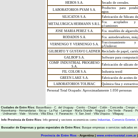
HEBOS S.A.
Secado de cereales.
Productos para potabi
LABORATORIOS PYAM S.A.
agua.
SILICATOS S.A.
Fabricación de Silicato d
Fca. acoplados y c
METALURGICA HERMANN S.R.L.
p/camiones
JOSE MARIA PEREZ S.A.
Fca. muebles de algarrob
RODADOS S.A.
Fca. autoelevadores, máq.
Fraccionamiento y
VERNENGO Y VERNENGO S.A.
p/Unilever.
GILBERTO Y GUSTAVO LADNER
Reciclado de papel, cartón
GALBOP S.A.
Software para computaci
COMP. INDUSTRIAL PROGRESO
Fabricación de silicato de
S.A.
FIL COLOR S.A.
Industria textil
GREEN LAKE S.A.
Fabricación de aceites de 
LABORATORIOS TOLBIAC
Química fina y extractiva
Personal Total Ocupado: Aproximadamente 1.050 personas
Ciudades de Entre Ríos:
Basavilbaso
-
C. del Uruguay
-
Cerrito
-
Chajarí
-
Colón
-
Concordia
-
Crespo
-
Hasenkamp
-
Hernandarias
-
Ibicuy
-
La Paz
-
Larroque
-
María Grande
-
Nogoyá
-
Oro Verde
-
Paraná
-
Pi
-
Urdinarrain
-
Viale
-
Victoria
-
Villa Elisa
-
V. Paranacito
-
V. San José
-
Villa Urquiza
-
Villaguay
Info Provincia de Entre Rios:
Info general y sectores economicos como
Industrias
,
Comercio Exterior
,
Buscador de Empresas
y
guias especiales de Entre Rios:
Busque empresas o servicios radicados en l
Provincia de Entre Rios
- Argentina |
www.entreriostotal.com.ar