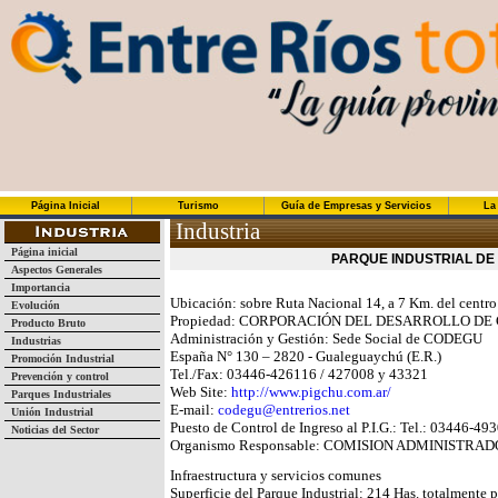
Página Inicial
Turismo
Guía de Empresas y Servicios
La
Industria
Página inicial
PARQUE INDUSTRIAL D
Aspectos Generales
Importancia
Ubicación: sobre Ruta Nacional 14, a 7 Km. del centr
Evolución
Propiedad: CORPORACIÓN DEL DESARROLLO DE
Producto Bruto
Administración y Gestión: Sede Social de CODEGU
Industrias
España N° 130 – 2820 - Gualeguaychú (E.R.)
Promoción Industrial
Tel./Fax: 03446-426116 / 427008 y 43321
Prevención y control
Web Site:
http://www.pigchu.com.ar/
Parques Industriales
E-mail:
codegu@entrerios.net
Unión Industrial
Puesto de Control de Ingreso al P.I.G.: Tel.: 03446-49
Noticias del Sector
Organismo Responsable: COMISION ADMINISTRADO
Infraestructura y servicios comunes
Superficie del Parque Industrial: 214 Has. totalmente p