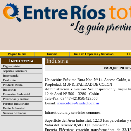
Página Inicial
Turismo
Guía de Empresas y Servicios
La
Industria
Página inicial
PARQUE INDUS
Aspectos Generales
Importancia
Ubicación: Próximo Ruta Nac. Nº 14. Acceso Colón, a 2
Evolución
Propiedad: MUNICIPALIDAD DE COLON
Producto Bruto
Administración Y Gestión: Sec. Inspección y Parque In
Industrias
12 de Abril N° 500 – 3280 - Colón
Promoción Industrial
Tele-Fax: 03447-421950/423560
Prevención y control
E-mail:
muncolon@ciudad.com.ar
Parques Industriales
Unión Industrial
Infraestructura y servicios comunes:
Noticias del Sector
Superficie del Área Industrial: 12,13 Has parceladas y 
Valor del Terreno: 0,50 a 1,00 pesos/m2.-
Energía Eléctrica: estación transformadora de 33/1