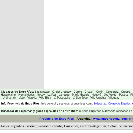
Ciudades de Entre Ríos:
Basavilbaso
-
C. del Uruguay
-
Cerrito
-
Chajarí
-
Colón
-
Concordia
-
Crespo
-
Hasenkamp
-
Hernandarias
-
Ibicuy
-
La Paz
-
Larroque
-
María Grande
-
Nogoyá
-
Oro Verde
-
Paraná
-
Pi
-
Urdinarrain
-
Viale
-
Victoria
-
Villa Elisa
-
V. Paranacito
-
V. San José
-
Villa Urquiza
-
Villaguay
Info Provincia de Entre Rios:
Info general y sectores economicos como
Industrias
,
Comercio Exterior
,
Buscador de Empresas
y
guias especiales de Entre Rios:
Busque empresas o servicios radicados en l
Provincia de Entre Rios
- Argentina |
www.entreriostotal.com.ar
Links:
Argentina Turismo
,
Rosario
,
Cordoba
,
Corrientes
,
Cordoba-Argentina
,
Colon
,
Federacio