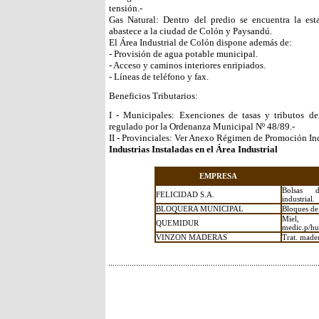
tensión.-
Gas Natural: Dentro del predio se encuentra la est
abastece a la ciudad de Colón y Paysandú.
El Área Industrial de Colón dispone además de:
- Provisión de agua potable municipal.
- Acceso y caminos interiores enripiados.
- Líneas de teléfono y fax.
Beneficios Tributarios:
I - Municipales: Exenciones de tasas y tributos d
regulado por la Ordenanza Municipal Nº 48/89.-
II - Provinciales: Ver Anexo Régimen de Promoción Ind
Industrias Instaladas en el Área Industrial
EMPRESA
Bolsas d
FELICIDAD S.A.
industrial.
BLOQUERA MUNICIPAL
Bloques de
Miel, p
QUEMIDUR
medic.p/h
VINZON MADERAS
Trat. mader