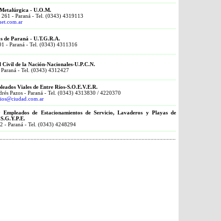
Metalúrgica - U.O.M.
 261 - Paraná - Tel. (0343) 4319113
et.com.ar
s de Paraná - U.T.G.R.A.
1 - Paraná - Tel. (0343) 4311316
 Civil de la Nación-Nacionales-U.P.C.N.
- Paraná - Tel. (0343) 4312427
leados Viales de Entre Ríos-S.O.E.V.E.R.
drés Pazos - Paraná - Tel. (0343) 4313830 / 4220370
erios@ciudad.com.ar
y Empleados de Estacionamientos de Servicio, Lavaderos y Playas de
.S.G.Y.P.E.
62 - Paraná - Tel. (0343) 4248294