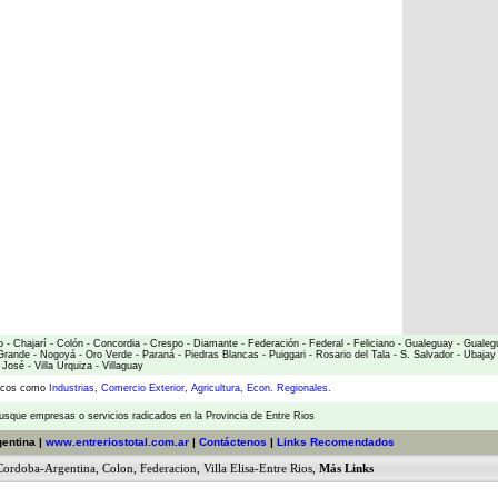
o
-
Chajarí
-
Colón
-
Concordia
-
Crespo
-
Diamante
-
Federación
-
Federal
-
Feliciano
-
Gualeguay
-
Gualeg
Grande
-
Nogoyá
-
Oro Verde
-
Paraná
-
Piedras Blancas
-
Puiggari
-
Rosario del Tala
-
S. Salvador
-
Ubajay
 José
-
Villa Urquiza
-
Villaguay
micos como
Industrias
,
Comercio Exterior
,
Agricultura
,
Econ. Regionales.
usque empresas o servicios radicados en la Provincia de Entre Rios
gentina |
www.entreriostotal.com.ar
|
Contáctenos
|
Links Recomendados
Cordoba-Argentina
,
Colon
,
Federacion
,
Villa Elisa-Entre Rios
,
Más Links