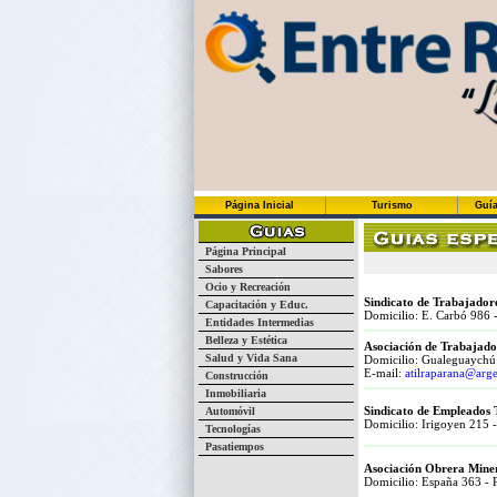
Página Inicial
Turismo
Guía
Página Principal
Sabores
Ocio y Recreación
Sindicato de Trabajadore
Capacitación y Educ.
Domicilio: E. Carbó 986 
Entidades Intermedias
Belleza y Estética
Asociación de Trabajador
Salud y Vida Sana
Domicilio: Gualeguaychú 
E-mail:
atilraparana@arg
Construcción
Inmobiliaria
Sindicato de Empleados Te
Automóvil
Domicilio: Irigoyen 215 
Tecnologías
Pasatiempos
Asociación Obrera Mine
Domicilio: España 363 - 