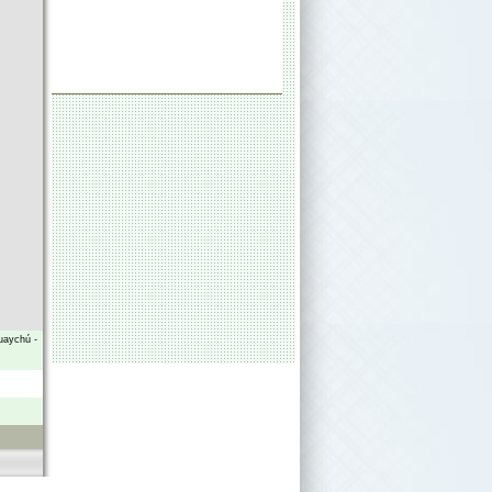
uaychú
-