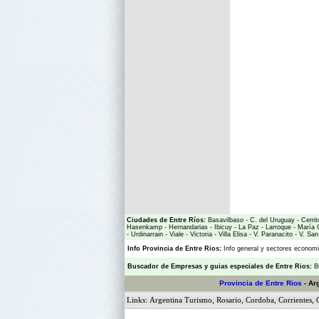
Ciudades de Entre Ríos:
Basavilbaso
-
C. del Uruguay
-
Cerrit
Hasenkamp
-
Hernandarias
-
Ibicuy
-
La Paz
-
Larroque
-
María 
-
Urdinarrain
-
Viale
-
Victoria
-
Villa Elisa
-
V. Paranacito
-
V. San
Info Provincia de Entre Rios:
Info general y sectores econo
Buscador de Empresas
y
guias especiales de Entre Rios:
B
Provincia de Entre Rios
- Ar
Links:
Argentina Turismo
,
Rosario
,
Cordoba
,
Corrientes
,