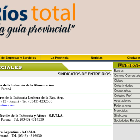
 de Empresas y Servicios
La Provincia
Noticias
Ciudade
Bancos
SINDICATOS DE ENTRE RÍOS
Centros Comercial
Clubes
s de la Industria de la Alimentación
Colectividades
- Paraná
Cooperativas
Colegios Prof.
es de la Industria Lechera de la Rep. Arg.
Asociaciones
713 - Paraná - Tel. (0343) 4232530
entina.com
Federaciones
Municipios
xtiles de la Industria y Afines - S.E.T.I.A.
Sindicatos
- Paraná - Tel. (0343) 4314539
Sociedades Rurales
ra Argentina - A.O.M.A.
Paraná - Tel. (0343) 4316030