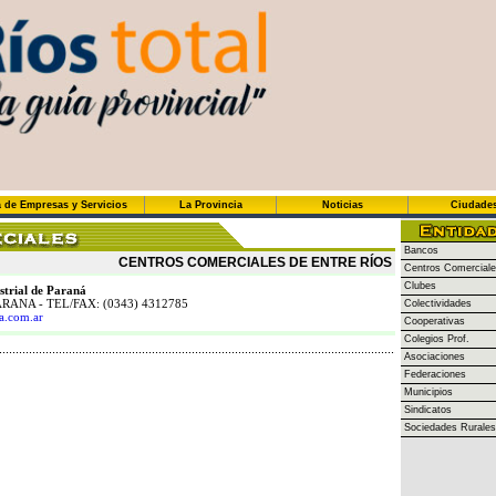
 de Empresas y Servicios
La Provincia
Noticias
Ciudade
Bancos
CENTROS COMERCIALES DE ENTRE RÍOS
Centros Comercial
Clubes
strial de Paraná
PARANA - TEL/FAX: (0343) 4312785
Colectividades
a.com.ar
Cooperativas
Colegios Prof.
Asociaciones
Federaciones
Municipios
Sindicatos
Sociedades Rurales