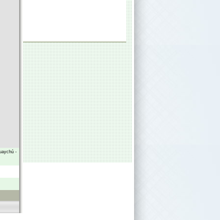
uaychú
-