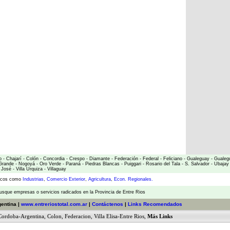
o
-
Chajarí
-
Colón
-
Concordia
-
Crespo
-
Diamante
-
Federación
-
Federal
-
Feliciano
-
Gualeguay
-
Gualeg
Grande
-
Nogoyá
-
Oro Verde
-
Paraná
-
Piedras Blancas
-
Puiggari
-
Rosario del Tala
-
S. Salvador
-
Ubajay
 José
-
Villa Urquiza
-
Villaguay
micos como
Industrias
,
Comercio Exterior
,
Agricultura
,
Econ. Regionales.
usque empresas o servicios radicados en la Provincia de Entre Rios
gentina |
www.entreriostotal.com.ar
|
Contáctenos
|
Links Recomendados
Cordoba-Argentina
,
Colon
,
Federacion
,
Villa Elisa-Entre Rios
,
Más Links