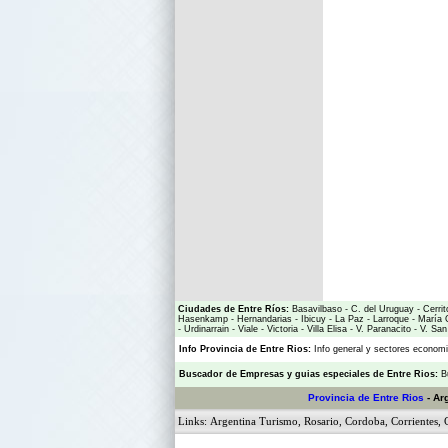
Ciudades de Entre Ríos:
Basavilbaso
-
C. del Uruguay
-
Cerrit
Hasenkamp
-
Hernandarias
-
Ibicuy
-
La Paz
-
Larroque
-
María 
-
Urdinarrain
-
Viale
-
Victoria
-
Villa Elisa
-
V. Paranacito
-
V. San
Info Provincia de Entre Rios:
Info general y sectores econo
Buscador de Empresas
y
guias especiales de Entre Rios:
B
Provincia de Entre Rios
- Ar
Links:
Argentina Turismo
,
Rosario
,
Cordoba
,
Corrientes
,