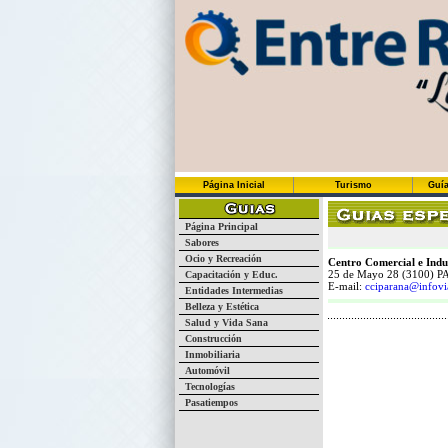
Página Inicial
Turismo
Guía
Página Principal
Sabores
Ocio y Recreación
Centro Comercial e Indu
25 de Mayo 28 (3100) 
Capacitación y Educ.
E-mail:
cciparana@infovi
Entidades Intermedias
Belleza y Estética
Salud y Vida Sana
Construcción
Inmobiliaria
Automóvil
Tecnologías
Pasatiempos