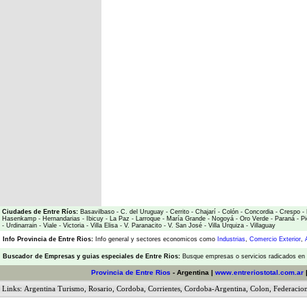
Ciudades de Entre Ríos:
Basavilbaso
-
C. del Uruguay
-
Cerrito
-
Chajarí
-
Colón
-
Concordia
-
Crespo
-
Hasenkamp
-
Hernandarias
-
Ibicuy
-
La Paz
-
Larroque
-
María Grande
-
Nogoyá
-
Oro Verde
-
Paraná
-
Pi
-
Urdinarrain
-
Viale
-
Victoria
-
Villa Elisa
-
V. Paranacito
-
V. San José
-
Villa Urquiza
-
Villaguay
Info Provincia de Entre Rios:
Info general y sectores economicos como
Industrias
,
Comercio Exterior
,
Buscador de Empresas
y
guias especiales de Entre Rios:
Busque empresas o servicios radicados en l
Provincia de Entre Rios
- Argentina |
www.entreriostotal.com.ar
Links:
Argentina Turismo
,
Rosario
,
Cordoba
,
Corrientes
,
Cordoba-Argentina
,
Colon
,
Federacio