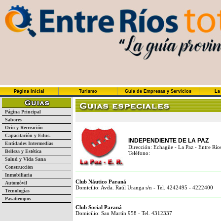
Página Inicial
Turismo
Guía de Empresas y Servicios
La
Página Principal
Sabores
Ocio y Recreación
Capacitación y Educ.
INDEPENDIENTE DE LA PAZ
Entidades Intermedias
Dirección: Echagüe - La Paz - Entre Río
Belleza y Estética
Teléfono:
Salud y Vida Sana
Construcción
Inmobiliaria
Club Náutico Paraná
Automóvil
Domicilio: Avda. Raúl Uranga s/n - Tel. 4242495 - 4222400
Tecnologías
Pasatiempos
Club Social Paraná
Domicilio: San Martín 958 - Tel. 4312337