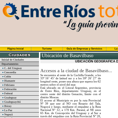
Página Inicial
Turismo
Guía de Empresas y Servicios
La
Ubicación de Basavilbaso
Inicial de Ciudades
UBICACIÓN GEOGRAFICA D
Departamentos
C. del Uruguay
Accesos a la ciudad de Basavilbaso...
Concordia
Se encuentra al oeste de la Cuchilla Grande, a los
Colón
33º 16’ 45’ de latitud sur y a los 59º 26’ 27’ de
Diamante
longitud oeste, posee una altura que supera los 62
metros sobre el nivel del mar.
Feliciano
Está ubicado en el Litoral Argentino, provincia
Federación
de Entre Ríos, departamento Uruguay, en el
Federal
centro oeste del distrito Genacito, límite con el
distrito Moscas.
Gualeguay
El acceso al Municipio es por la ruta Provincial
Gualeguaychú
Nº 39 que une al NO con Rosario del Tala,
Ibicuy
Nogoyá y luego, mediante el empalme a la Ruta
Nacional N° 12, a 170 Km. Paraná; al NE unos
La Paz
65 Km. de Concepción del Uruguay y al Sur a
Nogoyá
través del empalme con la Ruta Provincial N° 20,