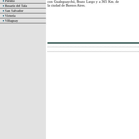
Paraná
con Gualeguaychú, Brazo Largo y a 365 Km. de
la ciudad de Buenos Aires.
Rosario del Tala
San Salvador
Victoria
Villaguay