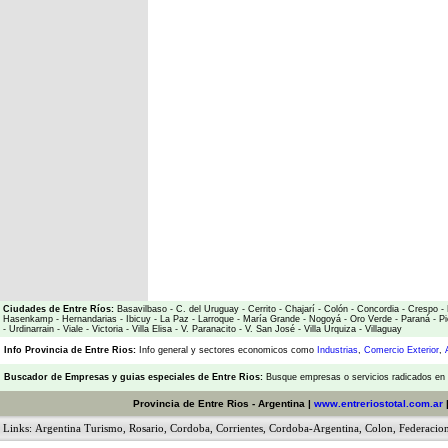
Ciudades de Entre Ríos:
Basavilbaso
-
C. del Uruguay
-
Cerrito
-
Chajarí
-
Colón
-
Concordia
-
Crespo
-
Hasenkamp
-
Hernandarias
-
Ibicuy
-
La Paz
-
Larroque
-
María Grande
-
Nogoyá
-
Oro Verde
-
Paraná
-
Pi
-
Urdinarrain
-
Viale
-
Victoria
-
Villa Elisa
-
V. Paranacito
-
V. San José
-
Villa Urquiza
-
Villaguay
Info Provincia de Entre Rios:
Info general y sectores economicos como
Industrias
,
Comercio Exterior
,
Buscador de Empresas
y
guias especiales de Entre Rios:
Busque empresas o servicios radicados en l
Provincia de Entre Rios - Argentina |
www.entreriostotal.com.ar
Links:
Argentina Turismo
,
Rosario
,
Cordoba
,
Corrientes
,
Cordoba-Argentina
,
Colon
,
Federacio