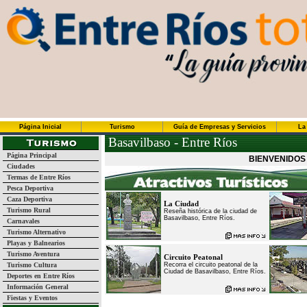
Página Inicial
Turismo
Guía de Empresas y Servicios
La
Basavilbaso - Entre Ríos
Página Principal
BIENVENIDOS
Ciudades
Termas de Entre Ríos
Pesca Deportiva
Caza Deportiva
La Ciudad
Turismo Rural
Reseña histórica de la ciudad de
Basavilbaso, Entre Ríos.
Carnavales
Turismo Alternativo
Playas y Balnearios
Turismo Aventura
Circuito Peatonal
Turismo Cultura
Recorra el circuito peatonal de la
Ciudad de Basavilbaso, Entre Ríos.
Deportes en Entre Ríos
Información General
Fiestas y Eventos