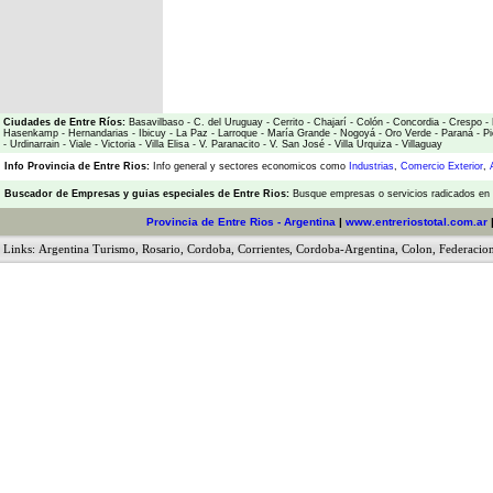
Ciudades de Entre Ríos:
Basavilbaso
-
C. del Uruguay
-
Cerrito
-
Chajarí
-
Colón
-
Concordia
-
Crespo
-
Hasenkamp
-
Hernandarias
-
Ibicuy
-
La Paz
-
Larroque
-
María Grande
-
Nogoyá
-
Oro Verde
-
Paraná
-
Pi
-
Urdinarrain
-
Viale
-
Victoria
-
Villa Elisa
-
V. Paranacito
-
V. San José
-
Villa Urquiza
-
Villaguay
Info Provincia de Entre Rios:
Info general y sectores economicos como
Industrias
,
Comercio Exterior
,
Buscador de Empresas
y
guias especiales de Entre Rios:
Busque empresas o servicios radicados en l
Provincia de Entre Rios - Argentina
|
www.entreriostotal.com.ar
Links:
Argentina Turismo
,
Rosario
,
Cordoba
,
Corrientes
,
Cordoba-Argentina
,
Colon
,
Federacio