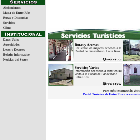
Alojamientos
Mapa de Entre Ríos
Rutas y Distancias
Servicios
Clima
Datos Útiles
Autoridades
Rutas y Accesos
Encuentre los mejores accesos a la
Leyes y Decretos
Ciudad de Basavilbaso, Entre Ríos.
Boletín Informativo
Noticias del Sector
Servicios Varios
Información necesaria a tener en su
visita a la ciudad de Basavilbaso,
Entre Ríos.
Para más información visit
Portal Turístico de Entre Ríos - www.turi