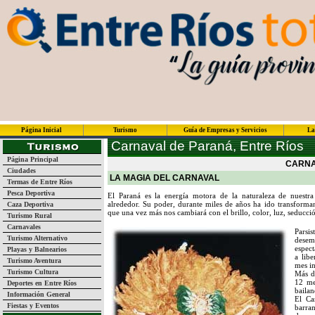
Página Inicial
Turismo
Guía de Empresas y Servicios
La
Carnaval de Paraná, Entre Ríos
Página Principal
CARNA
Ciudades
LA MAGIA DEL CARNAVAL
Termas de Entre Ríos
Pesca Deportiva
El Paraná es la energía motora de la naturaleza de nuest
alrededor. Su poder, durante miles de años ha ido transfor
Caza Deportiva
que una vez más nos cambiará con el brillo, color, luz, seducció
Turismo Rural
Carnavales
Pars
Turismo Alternativo
desem
espect
Playas y Balnearios
a lib
Turismo Aventura
mes in
Turismo Cultura
Más d
12 me
Deportes en Entre Ríos
bailan
Información General
El Ca
Fiestas y Eventos
barra