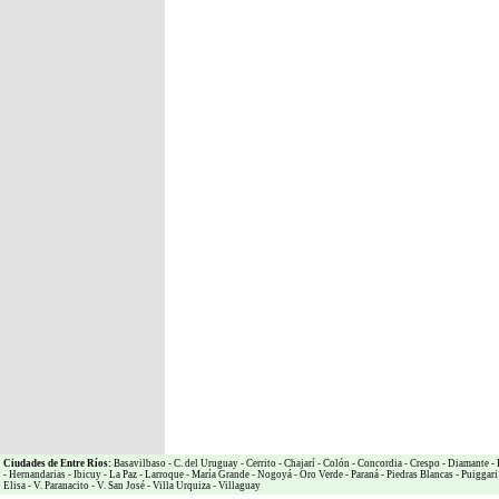
Ciudades de Entre Ríos:
Basavilbaso
-
C. del Uruguay
-
Cerrito
-
Chajarí
-
Colón
-
Concordia
-
Crespo
-
Diamante
-
-
Hernandarias
-
Ibicuy
-
La Paz
-
Larroque
-
María Grande
-
Nogoyá
-
Oro Verde
-
Paraná
-
Piedras Blancas
-
Puiggari
Elisa
-
V. Paranacito
-
V. San José
-
Villa Urquiza
-
Villaguay