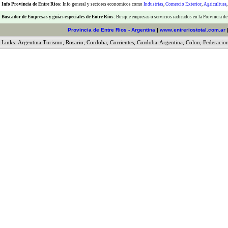
Info Provincia de Entre Rios:
Info general y sectores economicos como
Industrias
,
Comercio Exterior
,
Agricultura
Buscador de Empresas
y
guias especiales de Entre Rios:
Busque empresas o servicios radicados en la Provincia de
Provincia de Entre Rios - Argentina
|
www.entreriostotal.com.ar
Links:
Argentina Turismo
,
Rosario
,
Cordoba
,
Corrientes
,
Cordoba-Argentina
,
Colon
,
Federacio