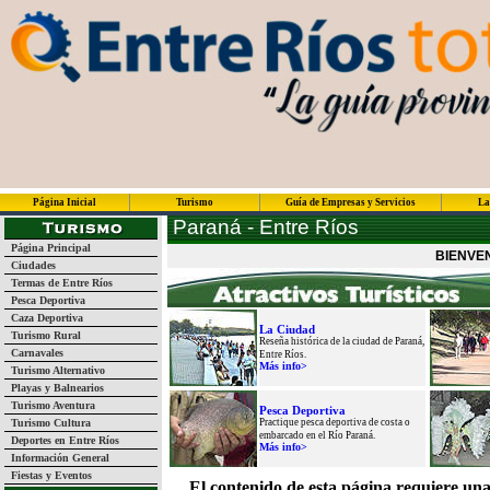
Página Inicial
Turismo
Guía de Empresas y Servicios
La
Paraná - Entre Ríos
Página Principal
BIENVE
Ciudades
Termas de Entre Ríos
Pesca Deportiva
Caza Deportiva
La Ciudad
Turismo Rural
Reseña histórica de la ciudad de Paraná,
Carnavales
Entre Ríos.
Más info>
Turismo Alternativo
Playas y Balnearios
Turismo Aventura
Pesca Deportiva
Turismo Cultura
Practique pesca deportiva de costa o
embarcado en el Río Paraná.
Deportes en Entre Ríos
Más info>
Información General
Fiestas y Eventos
El contenido de esta página requiere una