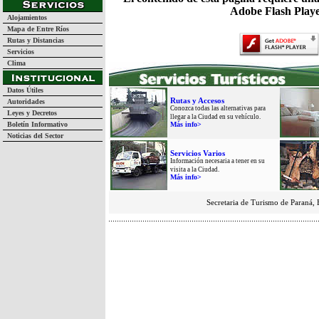
Adobe Flash Playe
Alojamientos
Mapa de Entre Ríos
Rutas y Distancias
Servicios
Clima
Datos Útiles
Rutas y Accesos
Autoridades
Conozca todas las alternativas para
Leyes y Decretos
llegar a la Ciudad en su vehículo.
Boletín Informativo
Más info>
Noticias del Sector
Servicios Varios
Información necesaria a tener en su
visita a la Ciudad.
Más info>
Secretaria de Turismo de Paraná, 