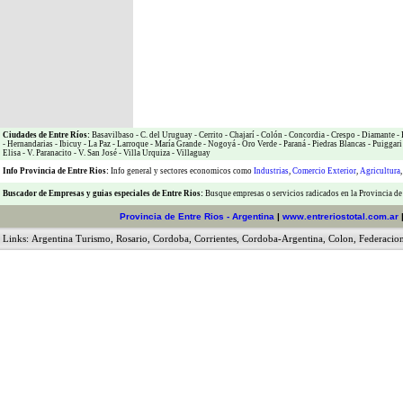
Ciudades de Entre Ríos:
Basavilbaso
-
C. del Uruguay
-
Cerrito
-
Chajarí
-
Colón
-
Concordia
-
Crespo
-
Diamante
-
-
Hernandarias
-
Ibicuy
-
La Paz
-
Larroque
-
María Grande
-
Nogoyá
-
Oro Verde
-
Paraná
-
Piedras Blancas
-
Puiggari
Elisa
-
V. Paranacito
-
V. San José
-
Villa Urquiza
-
Villaguay
Info Provincia de Entre Rios:
Info general y sectores economicos como
Industrias
,
Comercio Exterior
,
Agricultura
Buscador de Empresas
y
guias especiales de Entre Rios:
Busque empresas o servicios radicados en la Provincia de
Provincia de Entre Rios - Argentina
|
www.entreriostotal.com.ar
Links:
Argentina Turismo
,
Rosario
,
Cordoba
,
Corrientes
,
Cordoba-Argentina
,
Colon
,
Federacio