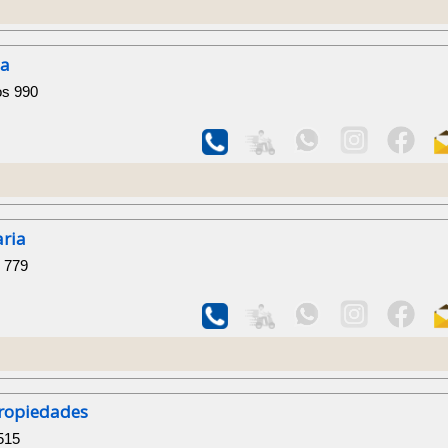
ia
os 990
aria
i 779
Propiedades
515