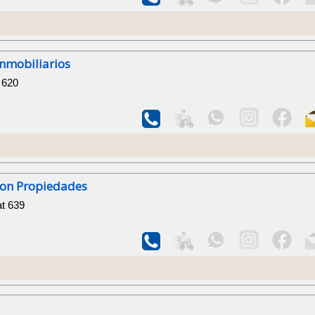
nmobiliarios
 620
ton Propiedades
at 639