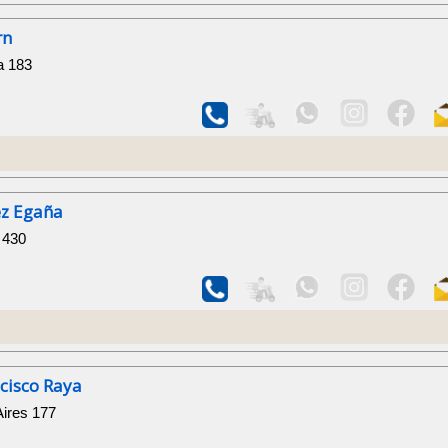
rn
a 183
ez Egaña
 430
ncisco Raya
Aires 177