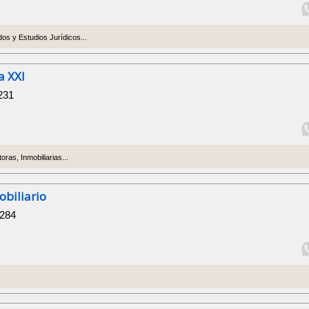
os y Estudios Jurídicos...
a XXI
231
as, Inmobiliarias...
obiliario
 284