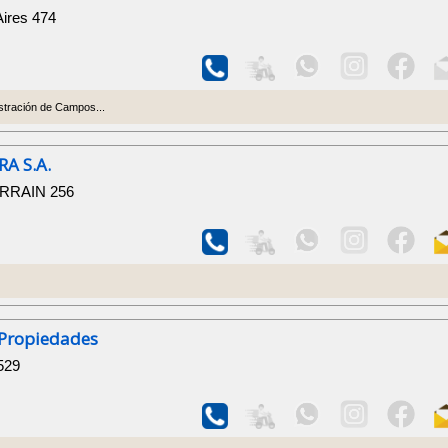
Aires 474
istración de Campos...
A S.A.
ARRAIN 256
Propiedades
529