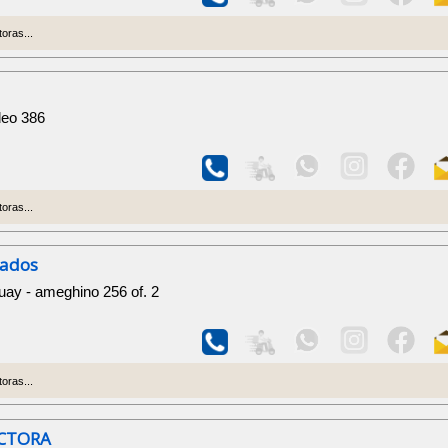
oras...
deo 386
oras...
iados
ay - ameghino 256 of. 2
oras...
CTORA