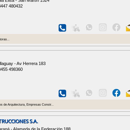
lla Elisa - San Martín 1524
3447 480432
oras...
llaguay - Av Herrera 183
3455 498360
os de Arquitectura, Empresas Constr...
TRUCCIONES S.A.
araná - Alameda de la Federación 188