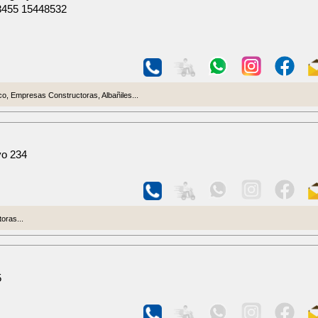
3455 15448532
o, Empresas Constructoras, Albañiles...
yo 234
oras...
5