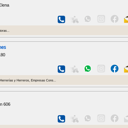
Elena
oras...
nes
180
 Herrerías y Herreros, Empresas Cons...
n 606