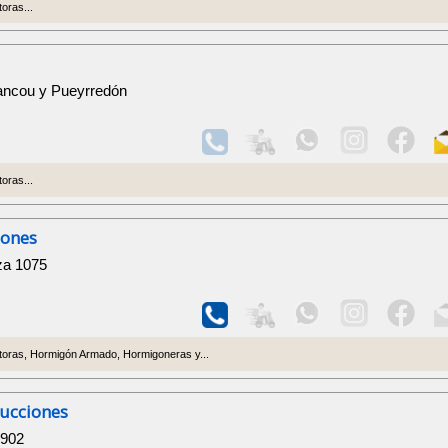
oras...
a
Francou y Pueyrredón
oras...
iones
za 1075
oras, Hormigón Armado, Hormigoneras y...
rucciones
 902