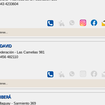
343 4233604
oras...
 DAVID
ederación - Las Camelias 981
3456 482110
oras...
IBERÁ
llaguay - Sarmiento 369