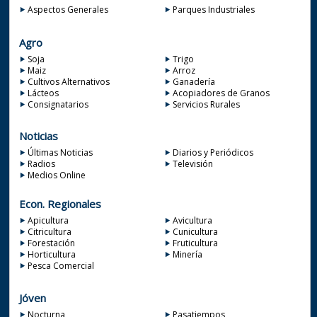
Aspectos Generales
Parques Industriales
Agro
Soja
Trigo
Maiz
Arroz
Cultivos Alternativos
Ganadería
Lácteos
Acopiadores de Granos
Consignatarios
Servicios Rurales
Noticias
Últimas Noticias
Diarios y Periódicos
Radios
Televisión
Medios Online
Econ. Regionales
Apicultura
Avicultura
Citricultura
Cunicultura
Forestación
Fruticultura
Horticultura
Minería
Pesca Comercial
Jóven
Nocturna
Pasatiempos