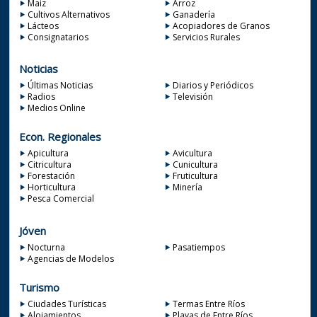
Maiz
Arroz
Cultivos Alternativos
Ganadería
Lácteos
Acopiadores de Granos
Consignatarios
Servicios Rurales
Noticias
Últimas Noticias
Diarios y Periódicos
Radios
Televisión
Medios Online
Econ. Regionales
Apicultura
Avicultura
Citricultura
Cunicultura
Forestación
Fruticultura
Horticultura
Minería
Pesca Comercial
Jóven
Nocturna
Pasatiempos
Agencias de Modelos
Turismo
Ciudades Turísticas
Termas Entre Ríos
Alojamientos
Playas de Entre Ríos