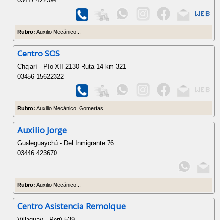
03447 422594
Rubro:
Auxilio Mecánico...
Centro SOS
Chajarí - Pío XII 2130-Ruta 14 km 321
03456 15622322
Rubro:
Auxilio Mecánico, Gomerías...
Auxilio Jorge
Gualeguaychú - Del Inmigrante 76
03446 423670
Rubro:
Auxilio Mecánico...
Centro Asistencia Remolque
Villaguay - Perú 539