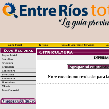
Página Inicial
Turismo
Guía de Empresas y Servicios
La
Página Inicial
EMPRESAS
Apicultura
Avicultura
Citricultura
Cunicultura
Forestación
No se encontraron resultados para la
Fruticultura
Horticultura
Minería
Pesca Comercial