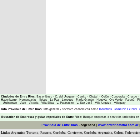
Ciudades de Entre Ríos:
Basavilbaso
-
C. del Uruguay
-
Cerrito
-
Chajarí
-
Colón
-
Concordia
-
Crespo
-
Hasenkamp
-
Hernandarias
-
Ibicuy
-
La Paz
-
Larroque
-
María Grande
-
Nogoyá
-
Oro Verde
-
Paraná
-
Pi
-
Urdinarrain
-
Viale
-
Victoria
-
Villa Elisa
-
V. Paranacito
-
V. San José
-
Villa Urquiza
-
Villaguay
Info Provincia de Entre Rios:
Info general y sectores economicos como
Industrias
,
Comercio Exterior
,
Buscador de Empresas
y
guias especiales de Entre Rios:
Busque empresas o servicios radicados en l
Provincia de Entre Rios
- Argentina |
www.entreriostotal.com.ar
Links:
Argentina Turismo
,
Rosario
,
Cordoba
,
Corrientes
,
Cordoba-Argentina
,
Colon
,
Federacio