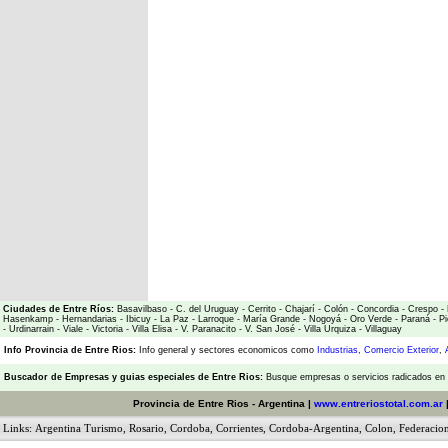
Ciudades de Entre Ríos:
Basavilbaso
-
C. del Uruguay
-
Cerrito
-
Chajarí
-
Colón
-
Concordia
-
Crespo
-
Hasenkamp
-
Hernandarias
-
Ibicuy
-
La Paz
-
Larroque
-
María Grande
-
Nogoyá
-
Oro Verde
-
Paraná
-
Pi
-
Urdinarrain
-
Viale
-
Victoria
-
Villa Elisa
-
V. Paranacito
-
V. San José
-
Villa Urquiza
-
Villaguay
Info Provincia de Entre Rios:
Info general y sectores economicos como
Industrias
,
Comercio Exterior
,
Buscador de Empresas
y
guias especiales de Entre Rios:
Busque empresas o servicios radicados en l
Provincia de Entre Rios - Argentina |
www.entreriostotal.com.ar
Links:
Argentina Turismo
,
Rosario
,
Cordoba
,
Corrientes
,
Cordoba-Argentina
,
Colon
,
Federacio