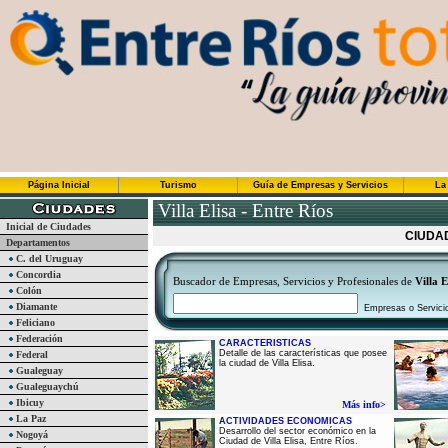
Página Inicial
Turismo
Guía de Empresas y Servicios
La
Villa Elisa - Entre Ríos
Inicial de Ciudades
CIUDAD
Departamentos
C. del Uruguay
Concordia
Buscador de Empresas, Servicios y Profesionales de
Villa E
Colón
Diamante
Empresas o Servici
Feliciano
Federación
CARACTERISTICAS
Detalle de las características que posee
Federal
la ciudad de Villa Elisa.
Gualeguay
Gualeguaychú
Ibicuy
Más info>
La Paz
ACTIVIDADES ECONOMICAS
Desarrollo del sector económico en la
Nogoyá
Ciudad de Villa Elisa, Entre Ríos.