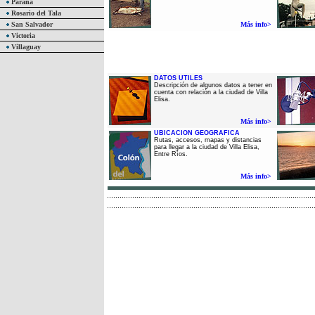
Paraná
Rosario del Tala
San Salvador
Más info>
Victoria
Villaguay
DATOS UTILES
Descripción de algunos datos a tener en
cuenta con relación a la ciudad de Villa
Elisa.
Más info>
UBICACION GEOGRAFICA
Rutas, accesos, mapas y distancias
para llegar a la ciudad de Villa Elisa,
Entre Ríos.
Más info>