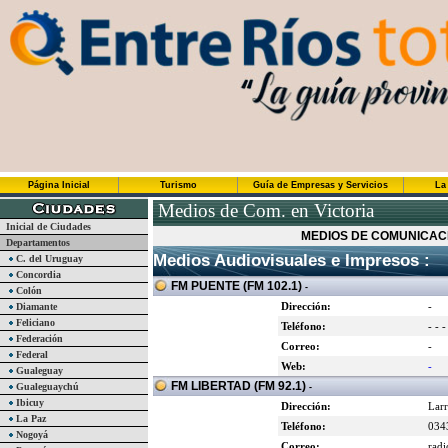
Página Inicial
Turismo
Guía de Empresas y Servicios
La
Medios de Com. en Victoria
Inicial de Ciudades
MEDIOS DE COMUNICACI
Departamentos
Medios Audiovisuales e Impresos :
C. del Uruguay
Concordia
FM PUENTE (FM 102.1)
-
Colón
Dirección:
-
Diamante
Feliciano
Teléfono:
- - -
Federación
Correo:
-
Federal
Web:
-
Gualeguay
FM LIBERTAD (FM 92.1)
Gualeguaychú
-
Ibicuy
Dirección:
Lar
La Paz
Teléfono:
034
Nogoyá
Correo:
radi