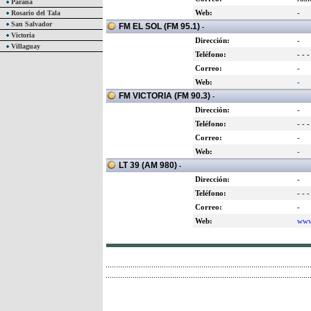
Paraná
Web:
-
Rosario del Tala
San Salvador
FM EL SOL (FM 95.1)
-
Victoria
Dirección:
-
Villaguay
Teléfono:
- - -
Correo:
-
Web:
-
FM VICTORIA (FM 90.3)
-
Dirección:
-
Teléfono:
- - -
Correo:
-
Web:
-
LT 39 (AM 980)
-
Dirección:
-
Teléfono:
- - -
Correo:
-
Web:
www