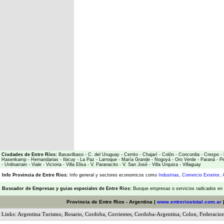
Ciudades de Entre Ríos:
Basavilbaso
-
C. del Uruguay
-
Cerrito
-
Chajarí
-
Colón
-
Concordia
-
Crespo
-
Hasenkamp
-
Hernandarias
-
Ibicuy
-
La Paz
-
Larroque
-
María Grande
-
Nogoyá
-
Oro Verde
-
Paraná
-
Pi
-
Urdinarrain
-
Viale
-
Victoria
-
Villa Elisa
-
V. Paranacito
-
V. San José
-
Villa Urquiza
-
Villaguay
Info Provincia de Entre Rios:
Info general y sectores economicos como
Industrias
,
Comercio Exterior
,
Buscador de Empresas
y
guias especiales de Entre Rios:
Busque empresas o servicios radicados en l
Provincia de Entre Rios - Argentina |
www.entreriostotal.com.ar
Links:
Argentina Turismo
,
Rosario
,
Cordoba
,
Corrientes
,
Cordoba-Argentina
,
Colon
,
Federacio