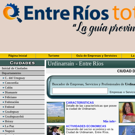
Página Inicial
Turismo
Guía de Empresas y Servicios
La
Urdinarrain - Entre Ríos
Inicial de Ciudades
CIUDAD D
Departamentos
C. del Uruguay
Concordia
Buscador de Empresas, Servicios y Profesionales de
Urdina
Colón
Diamante
Empresas o Servici
Feliciano
Federación
CARACTERISTICAS
Detalle de las características que posee
Federal
la ciudad de Urdinarrain.
Gualeguay
Gualeguaychú
Ibicuy
Más info>
La Paz
ACTIVIDADES ECONOMICAS
Desarrollo del sector económico en la
Nogoyá
Ciudad de Urdinarrain, Entre Ríos.