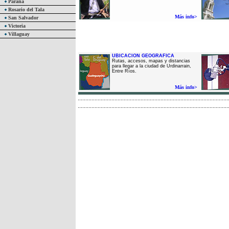
Paraná
Rosario del Tala
Más info>
San Salvador
Victoria
Villaguay
UBICACION GEOGRAFICA
Rutas, accesos, mapas y distancias
para llegar a la ciudad de Urdinarrain,
Entre Ríos.
Más info>