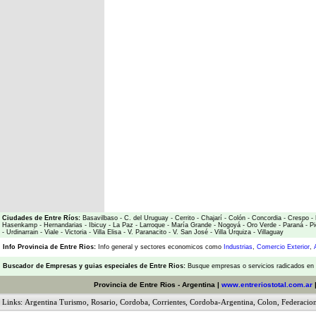
Ciudades de Entre Ríos:
Basavilbaso
-
C. del Uruguay
-
Cerrito
-
Chajarí
-
Colón
-
Concordia
-
Crespo
-
Hasenkamp
-
Hernandarias
-
Ibicuy
-
La Paz
-
Larroque
-
María Grande
-
Nogoyá
-
Oro Verde
-
Paraná
-
Pi
-
Urdinarrain
-
Viale
-
Victoria
-
Villa Elisa
-
V. Paranacito
-
V. San José
-
Villa Urquiza
-
Villaguay
Info Provincia de Entre Rios:
Info general y sectores economicos como
Industrias
,
Comercio Exterior
,
Buscador de Empresas
y
guias especiales de Entre Rios:
Busque empresas o servicios radicados en l
Provincia de Entre Rios - Argentina |
www.entreriostotal.com.ar
Links:
Argentina Turismo
,
Rosario
,
Cordoba
,
Corrientes
,
Cordoba-Argentina
,
Colon
,
Federacio