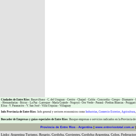
Ciudades de Entre Ríos:
Basavilbaso
-
C. del Uruguay
-
Cerrito
-
Chajarí
-
Colón
-
Concordia
-
Crespo
-
Diamante
-
-
Hernandarias
-
Ibicuy
-
La Paz
-
Larroque
-
María Grande
-
Nogoyá
-
Oro Verde
-
Paraná
-
Piedras Blancas
-
Puiggari
Elisa
-
V. Paranacito
-
V. San José
-
Villa Urquiza
-
Villaguay
Info Provincia de Entre Rios:
Info general y sectores economicos como
Industrias
,
Comercio Exterior
,
Agricultura
Buscador de Empresas
y
guias especiales de Entre Rios:
Busque empresas o servicios radicados en la Provincia de
Provincia de Entre Rios - Argentina
|
www.entreriostotal.com.ar
Links:
Argentina Turismo
,
Rosario
,
Cordoba
,
Corrientes
,
Cordoba-Argentina
,
Colon
,
Federacio