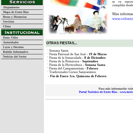
se va repres
cumplida desde
Alojamientos
Mapa de Entre Ríos
Mas informac
Rutas y Distancias
www.coloniz
Servicios
Clima
Datos Útiles
Autoridades
OTRAS FIESTAS...
Leyes y Decretos
¨ Semana Santa
Boletín Informativo
¨ Fiesta Patronal de San José -
19 de Marzo
Noticias del Sector
¨ Fiesta de la Inmaculada -
8 de Diciembre
¨ Fiesta de la Primavera -
Septiembre
¨ Fiesta de la Horticultura -
Semana Santa
¨ Fiesta del Campamentista -
Febrero
¨ Tradicionales Corsos Sanjosesinos
-
Fin de Enero 1ra. Quincena de Febrero
Para más información visit
Portal Turístico de Entre Ríos - www.turi