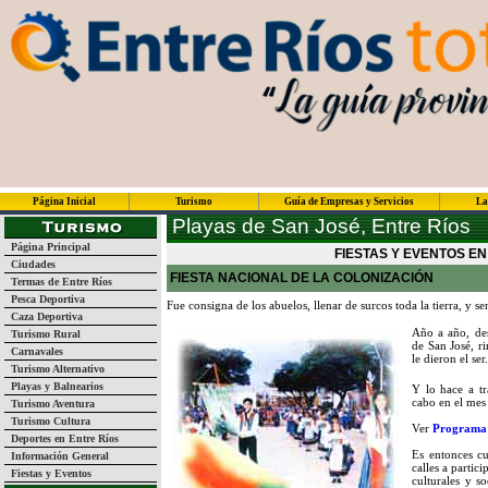
Página Inicial
Turismo
Guía de Empresas y Servicios
La
Playas de San José, Entre Ríos
Página Principal
FIESTAS Y EVENTOS EN
Ciudades
FIESTA NACIONAL DE LA COLONIZACIÓN
Termas de Entre Ríos
Pesca Deportiva
Fue consigna de los abuelos, llenar de surcos toda la tierra, y se
Caza Deportiva
Año a año, de
Turismo Rural
de San José, r
Carnavales
le dieron el ser.
Turismo Alternativo
Playas y Balnearios
Y lo hace a tra
cabo en el mes 
Turismo Aventura
Turismo Cultura
Ver
Programa 
Deportes en Entre Ríos
Es entonces c
Información General
calles a partici
Fiestas y Eventos
culturales y s