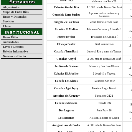
Ruca Anay
del cruce con Ruta 26
1
Alojamientos
Cabañas Guidaí Bilú
A 1000 mts de Termas San José
1
Mapa de Entre Ríos
A pocos metros de termas y
Complejo Entre Sueños
balneario
5
Rutas y Distancias
Servicios
Bungalows Los Talas
Zona Termas de San Jose
Clima
Estación El Molino
Primeros Colonos y 2 de Abril
15
Fuente de Vida
Bº Solares del Urugua-í
Datos Útiles
15
Autoridades
El Viejo Pastor
Gral Ramirez s/n
15
Leyes y Decretos
Boletín Informativo
Cabañas Teteu Raiti
Junto al Río y a mts de Termas
Noticias del Sector
Cabañas Atayfú
A 200 mts de Termas San José
1
Jardines de Grateau
Moreno y San Jose Obrero
15
Cabañas El Arbolito
2 de Abril y Yapeyu
15
Cabaña Los Nietos
Balneario San Jose
1
Cabañas Agui Isyry
Frente al Lago Termal
1
Aromitos del Uruguay
Sarmiento 2121
Cabañas Mi Sueño
Estrada S/N
5
Dos Lugares
Ruta Prov. 26
15
Los Medanos
A 5 Km. al norte de Colón
1
Antigua Casa de Piedra
A 500 mts de Termas San José