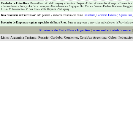
Ciudades de Entre Ríos:
Basavilbaso
-
C. del Uruguay
-
Cerrito
-
Chajarí
-
Colón
-
Concordia
-
Crespo
-
Diamante
-
-
Hernandarias
-
Ibicuy
-
La Paz
-
Larroque
-
María Grande
-
Nogoyá
-
Oro Verde
-
Paraná
-
Piedras Blancas
-
Puiggari
Elisa
-
V. Paranacito
-
V. San José
-
Villa Urquiza
-
Villaguay
Info Provincia de Entre Rios:
Info general y sectores economicos como
Industrias
,
Comercio Exterior
,
Agricultura
Buscador de Empresas
y
guias especiales de Entre Rios:
Busque empresas o servicios radicados en la Provincia de
Provincia de Entre Rios - Argentina
|
www.entreriostotal.com.ar
Links:
Argentina Turismo
,
Rosario
,
Cordoba
,
Corrientes
,
Cordoba-Argentina
,
Colon
,
Federacio