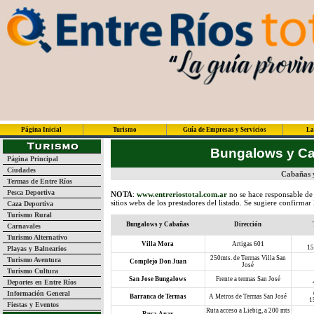
Página Inicial
Turismo
Guía de Empresas y Servicios
La
Bungalows y C
Página Principal
Ciudades
Cabañas y
Termas de Entre Ríos
Pesca Deportiva
NOTA
:
www.entreriostotal.com.ar
no se hace responsable de 
sitios webs de los prestadores del listado. Se sugiere confirmar
Caza Deportiva
Turismo Rural
Bungalows y Cabañas
Dirección
Carnavales
Turismo Alternativo
Villa Mora
Artigas 601
15
Playas y Balnearios
250mts. de Termas Villa San
Turismo Aventura
Complejo Don Juan
José
Turismo Cultura
San Jose Bungalows
Frente a termas San José
Deportes en Entre Ríos
Información General
Barranca de Termas
A Metros de Termas San José
1
Fiestas y Eventos
Ruta acceso a Liebig, a 200 mts