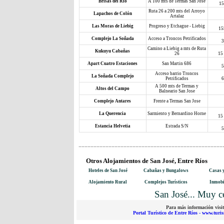
Brisas del Río
A 100 mts de Termas San Jose
15
Ruta 26 a 200 mts del Arroyo
Lapachos de Colón
Artalaz
Las Moras de Liebig
Progreso y Etchague - Liebig
15
Complejo La Soñada
Acceso a Troncos Petrificados
3
Camino a Liebig a mts de Ruta
Kukuyu Cabañas
26
15
Apart Cuatro Estaciones
San Martin 686
5
Acceso barrio Troncos
La Soñada Complejo
Petrificados
6
A 500 mts de Termas y
Altos del Campo
Balneario San Jose
Complejo Antares
Frente a Termas San Jose
La Querencia
Sarmiento y Bernardino Horne
15
Estancia Helvetia
Estrada S/N
5
Otros Alojamientos de San José, Entre Ríos
Hoteles de San José
Cabañas y Bungalows
Casas y
Alojamiento Rural
Complejos Turísticos
Inmobi
San José... Muy c
Para más información visit
Portal Turístico de Entre Ríos - www.turi