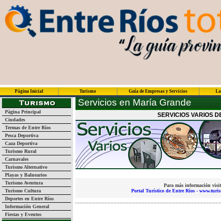
Página Inicial
Turismo
Guía de Empresas y Servicios
La
Servicios en María Grande
Página Principal
SERVICIOS VARIOS D
Ciudades
Termas de Entre Ríos
Pesca Deportiva
Caza Deportiva
Turismo Rural
Carnavales
Turismo Alternativo
Playas y Balnearios
Turismo Aventura
Para más información visit
Turismo Cultura
Portal Turístico de Entre Ríos - www.turi
Deportes en Entre Ríos
Información General
Fiestas y Eventos