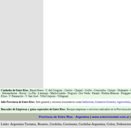
Ciudades de Entre Ríos:
Basavilbaso
-
C. del Uruguay
-
Cerrito
-
Chajarí
-
Colón
-
Concordia
-
Crespo
-
Diamante
-
-
Hernandarias
-
Ibicuy
-
La Paz
-
Larroque
-
María Grande
-
Nogoyá
-
Oro Verde
-
Paraná
-
Piedras Blancas
-
Puiggari
Elisa
-
V. Paranacito
-
V. San José
-
Villa Urquiza
-
Villaguay
Info Provincia de Entre Rios:
Info general y sectores economicos como
Industrias
,
Comercio Exterior
,
Agricultura
Buscador de Empresas
y
guias especiales de Entre Rios:
Busque empresas o servicios radicados en la Provincia de
Provincia de Entre Rios
- Argentina
|
www.entreriostotal.com.ar
Links:
Argentina Turismo
,
Rosario
,
Cordoba
,
Corrientes
,
Cordoba-Argentina
,
Colon
,
Federacio