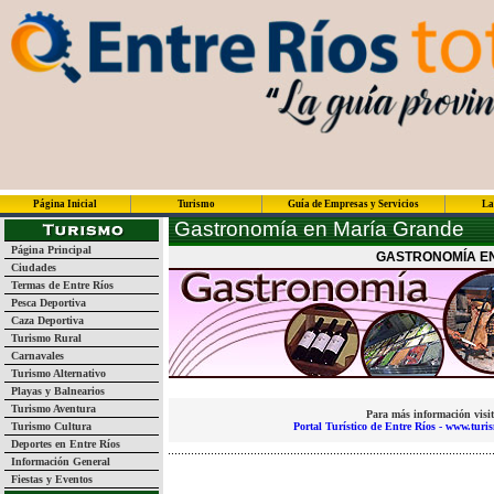
Página Inicial
Turismo
Guía de Empresas y Servicios
La
Gastronomía en María Grande
Página Principal
GASTRONOMÍA EN
Ciudades
Termas de Entre Ríos
Pesca Deportiva
Caza Deportiva
Turismo Rural
Carnavales
Turismo Alternativo
Playas y Balnearios
Turismo Aventura
Para más información visit
Turismo Cultura
Portal Turístico de Entre Ríos - www.turi
Deportes en Entre Ríos
Información General
Fiestas y Eventos