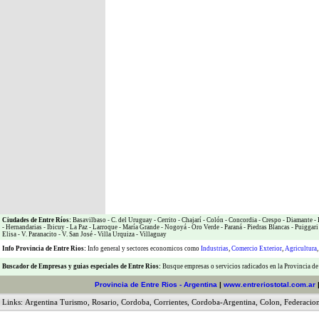
Ciudades de Entre Ríos:
Basavilbaso
-
C. del Uruguay
-
Cerrito
-
Chajarí
-
Colón
-
Concordia
-
Crespo
-
Diamante
-
-
Hernandarias
-
Ibicuy
-
La Paz
-
Larroque
-
María Grande
-
Nogoyá
-
Oro Verde
-
Paraná
-
Piedras Blancas
-
Puiggari
Elisa
-
V. Paranacito
-
V. San José
-
Villa Urquiza
-
Villaguay
Info Provincia de Entre Rios:
Info general y sectores economicos como
Industrias
,
Comercio Exterior
,
Agricultura
Buscador de Empresas
y
guias especiales de Entre Rios:
Busque empresas o servicios radicados en la Provincia de
Provincia de Entre Rios
- Argentina
|
www.entreriostotal.com.ar
Links:
Argentina Turismo
,
Rosario
,
Cordoba
,
Corrientes
,
Cordoba-Argentina
,
Colon
,
Federacio