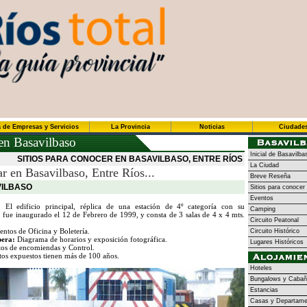
 de Empresas y Servicios
La Provincia
Noticias
Ciudade
 en Basavilbaso
Inicial de Basavilba
SITIOS PARA CONOCER EN BASAVILBASO, ENTRE RÍOS
La Ciudad
tar en Basavilbaso, Entre Ríos...
Breve Reseña
VILBASO
Sitios para conocer
Eventos
El edificio principal, réplica de una estación de 4º categoría con su
Camping
és, fue inaugurado el 12 de Febrero de 1999, y consta de 3 salas de 4 x 4 mts.
Circuito Peatonal
ntos de Oficina y Boletería.
Circuito Histórico
pera:
Diagrama de horarios y exposición fotográfica.
Lugares Históricos
os de encomiendas y Control.
tos expuestos tienen más de 100 años.
Hoteles
Bungalows y Cabañ
Estancias
Casas y Departame