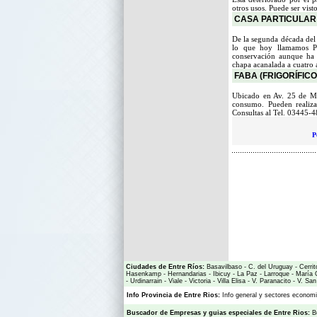
otros usos. Puede ser visto
CASA PARTICULAR 
De la segunda década del 
lo que hoy llamamos P
conservación aunque ha 
chapa acanalada a cuatro a
FABA (FRIGORÍFICO
Ubicado en Av. 25 de Ma
consumo. Pueden realizar
Consultas al Tel. 03445-
P
Ciudades de Entre Ríos:
Basavilbaso
-
C. del Uruguay
-
Cerrit
Hasenkamp
-
Hernandarias
-
Ibicuy
-
La Paz
-
Larroque
-
María 
-
Urdinarrain
-
Viale
-
Victoria
-
Villa Elisa
-
V. Paranacito
-
V. San
Info Provincia de Entre Rios:
Info general y sectores econo
Buscador de Empresas
y
guias especiales de Entre Rios:
B