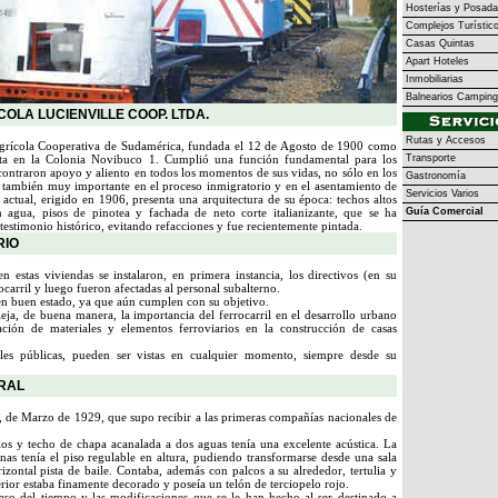
Hosterías y Posad
Complejos Turístic
Casas Quintas
Apart Hoteles
Inmobiliarias
Balnearios Campin
OLA LUCIENVILLE COOP. LTDA.
Rutas y Accesos
Agrícola Cooperativa de Sudamérica, fundada el 12 de Agosto de 1900 como
lita en la Colonia Novibuco 1. Cumplió una función fundamental para los
Transporte
ontraron apoyo y aliento en todos los momentos de sus vidas, no sólo en los
Gastronomía
e también muy importante en el proceso inmigratorio y en el asentamiento de
Servicios Varios
 actual, erigido en 1906, presenta una arquitectura de su época: techos altos
 agua, pisos de pinotea y fachada de neto corte italianizante, que se ha
Guía Comercial
estimonio histórico, evitando refacciones y fue recientemente pintada.
RIO
n estas viviendas se instalaron, en primera instancia, los directivos (en su
ocarril y luego fueron afectadas al personal subalterno.
en buen estado, ya que aún cumplen con su objetivo.
fleja, de buena manera, la importancia del ferrocarril en el desarrollo urbano
ación de materiales y elementos ferroviarios en la construcción de casas
lles públicas, pueden ser vistas en cualquier momento, siempre desde su
TRAL
al, de Marzo de 1929, que supo recibir a las primeras compañías nacionales de
los y techo de chapa acanalada a dos aguas tenía una excelente acústica. La
onas tenía el piso regulable en altura, pudiendo transformarse desde una sala
izontal pista de baile. Contaba, además con palcos a su alrededor, tertulia y
erior estaba finamente decorado y poseía un telón de terciopelo rojo.
paso del tiempo y las modificaciones que se le han hecho al ser destinado a