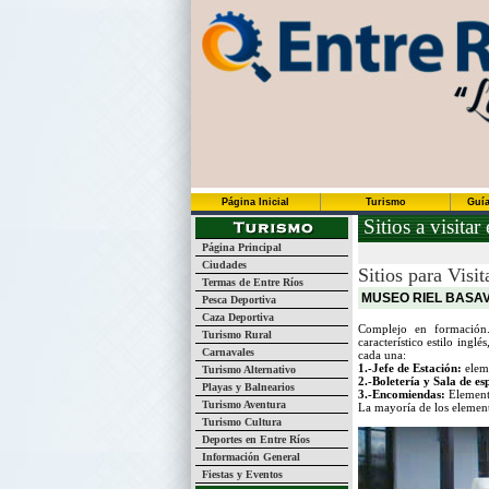
Página Inicial
Turismo
Guía
Sitios a visitar
Página Principal
Ciudades
Sitios para Visi
Termas de Entre Ríos
MUSEO RIEL BASA
Pesca Deportiva
Caza Deportiva
Complejo en formación. 
Turismo Rural
característico estilo ingl
Carnavales
cada una:
1.-Jefe de Estación:
eleme
Turismo Alternativo
2.-Boletería y Sala de es
Playas y Balnearios
3.-Encomiendas:
Element
Turismo Aventura
La mayoría de los elemen
Turismo Cultura
Deportes en Entre Ríos
Información General
Fiestas y Eventos