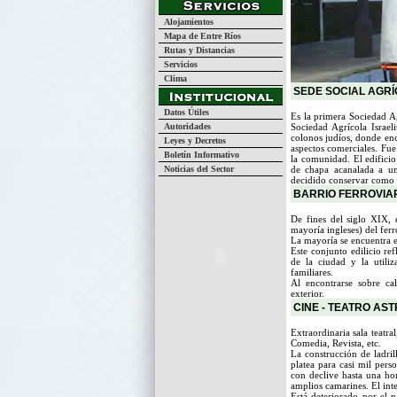
Alojamientos
Mapa de Entre Ríos
Rutas y Distancias
Servicios
Clima
SEDE SOCIAL AGRÍC
Datos Útiles
Es la primera Sociedad 
Autoridades
Sociedad Agrícola Israe
colonos judíos, donde enc
Leyes y Decretos
aspectos comerciales. Fu
Boletín Informativo
la comunidad. El edificio
Noticias del Sector
de chapa acanalada a un
decidido conservar como t
BARRIO FERROVIA
De fines del siglo XIX, e
mayoría ingleses) del ferr
La mayoría se encuentra 
Este conjunto edilicio re
de la ciudad y la utiliz
familiares.
Al encontrarse sobre ca
exterior.
CINE - TEATRO AS
Extraordinaria sala teatr
Comedia, Revista, etc.
La construcción de ladril
platea para casi mil pers
con declive hasta una hor
amplios camarines. El int
Está deteriorado por el 