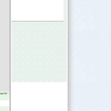
uaychú
-