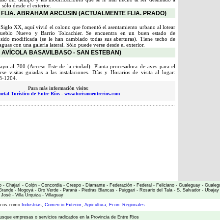
 sólo desde el exterior.
FLIA. ABRAHAM ARCUSIN (ACTUALMENTE FLIA. PRADO)
Siglo XX, aquí vivió el colono que fomentó el asentamiento urbano al lotear
ueblo Nuevo y Barrio Tolcachier. Se encuentra en un buen estado de
sido modificada (se le han cambiado todas sus aberturas). Tiene techo de
guas con una galería lateral. Sólo puede verse desde el exterior.
 AVÍCOLA BASAVILBASO - SAN ESTEBAN)
yo al 700 (Acceso Este de la ciudad). Planta procesadora de aves para el
se visitas guiadas a las instalaciones. Días y Horarios de visita al lugar:
48-1204.
Para más información visite:
ortal Turístico de Entre Ríos - www.turismoentrerios.com
o
-
Chajarí
-
Colón
-
Concordia
-
Crespo
-
Diamante
-
Federación
-
Federal
-
Feliciano
-
Gualeguay
-
Gualeg
Grande
-
Nogoyá
-
Oro Verde
-
Paraná
-
Piedras Blancas
-
Puiggari
-
Rosario del Tala
-
S. Salvador
-
Ubajay
 José
-
Villa Urquiza
-
Villaguay
micos como
Industrias
,
Comercio Exterior
,
Agricultura
,
Econ. Regionales.
usque empresas o servicios radicados en la Provincia de Entre Rios