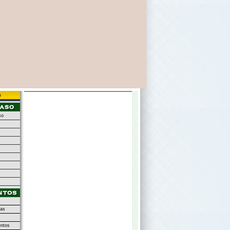
s
so
as
ntos