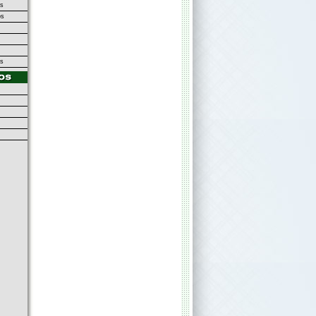
as
os
gs