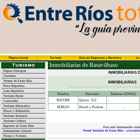
Página Inicial
Turismo
Guía de Empresas y Servicios
La
Inmobiliarias de Basavilbaso
Página Principal
INMOBILIARIAS 
Ciudades
Termas de Entre Ríos
INMOBILIARIAS
Pesca Deportiva
Caza Deportiva
Nombre
Dirección
Telefono (03445)
Turismo Rural
BATORE
Quiróz
522
-
Carnavales
Turismo Alternativo
SERGIO
Hirsch y Podestá
-
Playas y Balnearios
Turismo Aventura
Turismo Cultura
Deportes en Entre Ríos
Para más información visit
Portal Turístico de Entre Ríos - www.turi
Información General
Fiestas y Eventos