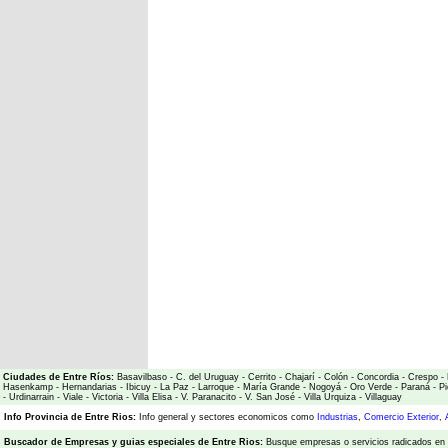
Ciudades de Entre Ríos:
Basavilbaso
-
C. del Uruguay
-
Cerrito
-
Chajarí
-
Colón
-
Concordia
-
Crespo
-
Hasenkamp
-
Hernandarias
-
Ibicuy
-
La Paz
-
Larroque
-
María Grande
-
Nogoyá
-
Oro Verde
-
Paraná
-
Pi
-
Urdinarrain
-
Viale
-
Victoria
-
Villa Elisa
-
V. Paranacito
-
V. San José
-
Villa Urquiza
-
Villaguay
Info Provincia de Entre Rios:
Info general y sectores economicos como
Industrias
,
Comercio Exterior
,
Buscador de Empresas
y
guias especiales de Entre Rios:
Busque empresas o servicios radicados en l