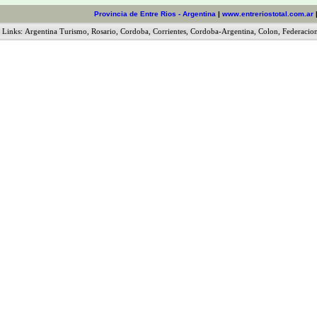
Provincia de Entre Rios - Argentina
|
www.entreriostotal.com.ar
Links:
Argentina Turismo
,
Rosario
,
Cordoba
,
Corrientes
,
Cordoba-Argentina
,
Colon
,
Federacio